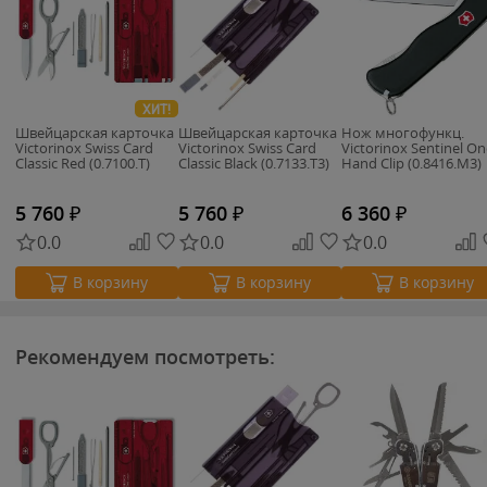
ХИТ!
Швейцарская карточка
Швейцарская карточка
Нож многофункц.
Victorinox Swiss Card
Victorinox Swiss Card
Victorinox Sentinel On
Classic Red (0.7100.T)
Classic Black (0.7133.T3)
Hand Clip (0.8416.M3)
5 760
₽
5 760
₽
6 360
₽
0.0
0.0
0.0
В корзину
В корзину
В корзину
Рекомендуем посмотреть: