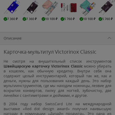
7 360
₽
7 360
₽
10 100
₽
5 760
₽
10 100
₽
5 760
₽
Описание
Карточка-мультитул Victorinox Classic
Не смотря на внушительный список инструментов
Швейцарскую карточку Victorinox Classic
можно убирать
в кошелек, как обычную кредитку. Внутри себя она
содержит целый инструментарий, который так же, как и
деньги, нужны для пользования каждый день. Это набор
мультиинструментов, где мы находим ножницы, лезвие для
вскрытия конвертов, пилку для ногтей, зубочистку, две
линейки с сантиметрами и дюймами, и другое.
В 2004 году набор SwissCard Lite на международной
выставке «Red dot design award» получил наивысшую
награду в номинации «Дизайн продукта». Это одна из