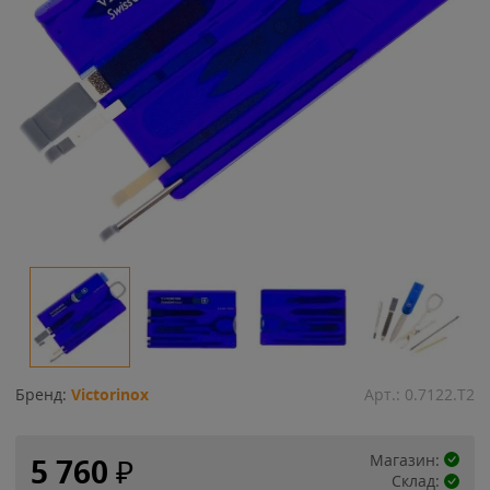
Бренд:
Victorinox
Арт.:
0.7122.T2
Магазин:
5 760
₽
Склад: