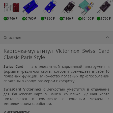
5 760
₽
5 760
₽
7 360
₽
7 360
₽
10 100
₽
5 760
₽
Описание
Карточка-мультитул Victorinox Swiss Card
Classic Paris Style
Swiss Card
— это элегантный карманный инструмент в
формате кредитной карты, который совмещает в себе 10
полезных функций. Множество полезных приспособлений
спрятаны в корпус размером с кредитку.
SwissCard Victorinox
с лёгкостью уместится в отделение
для банковских карт в Вашем кошельке. Данная карта
поставляется в комплекте с кожаным чехлом с
металлическим карабином.
Инструменты: