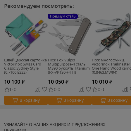
Рекомендуем посмотреть:
Премиум сталь
Швейцарская карточка
Нож Fox Vulpis
Нож многофункц.
Victorinox Swiss Card
Multipurpose-4 сталь
Victorinox Trailmaster
Classic Sydney Style
M390 рукоять Titanium
One Hand Wood cam
(0.7100.E222)
(FX-VP130-F4 TI)
(0.8463.MW94)
10 100
₽
10 050
₽
10 010
₽
0.0
0.0
0.0
В корзину
В корзину
В корзину
УЗНАВАЙТЕ О НАШИХ АКЦИЯХ И ПРЕДЛОЖЕНИЯХ
ПЕРВЫМИ!