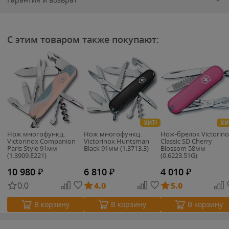
С этим товаром также покупают:
ХИТ!
ХИ
Нож многофункц.
Нож многофункц.
Нож-брелок Victorin
Victorinox Companion
Victorinox Huntsman
Classic SD Cherry
Paris Style 91мм
Black 91мм (1.3713.3)
Blossom 58мм
(1.3909.E221)
(0.6223.51G)
10 980
₽
6 810
₽
4 010
₽
0.0
4.0
5.0
В корзину
В корзину
В корзину