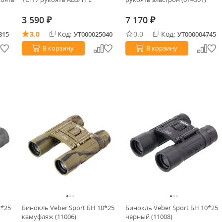
3 590
7 170
₽
₽
3.0
Код:
0.0
Код:
315
УТ000025040
УТ000004745
В корзину
В корзину
2*25
Бинокль Veber Sport БН 10*25
Бинокль Veber Sport БН 10*25
камуфляж (11006)
черный (11008)