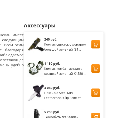
Аксессуары
нокль имеет
240 руб.
ь следующим
Компас-свисток с фонарем
с. Всем этим
большой зеленый (31...
е, благодаря
 наблюдаемое
росветляющее
1 150 руб.
очень удобно
Компас Комбат металл с
крышкой зеленый K4580 ...
3 040 руб.
Нож Cold Steel Mini
Leatherneck Clip Point ст...
5 250 руб.
Термобутылка Stanley