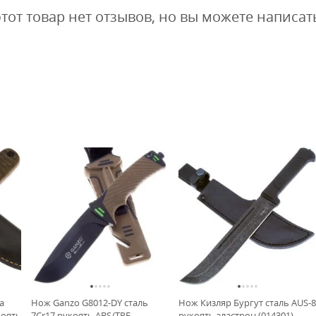
этот товар нет отзывов, но вы можете написат
a
Нож Ganzo G8012-DY cталь
Нож Кизляр Бургут сталь AUS-8
коять
7Cr17 рукоять ABS/TPE
рукоять эластрон (014301)