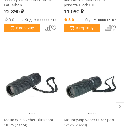
FatCarbon
рукоять Black G10
22 890
11 090
1
₽
₽
0.0
Код:
5.0
Код:
УТ000000312
УТ000032107
В корзину
В корзину
Монокуляр Veber Ultra Sport
Монокуляр Veber Ultra Sport
Би
10*25 (23224)
12*25 (23220)
fo