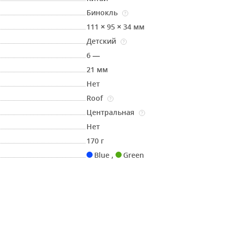
Бинокль
?
111 × 95 × 34 мм
Детский
?
6 —
21 мм
Нет
Roof
?
Центральная
?
Нет
170 г
Blue
,
Green