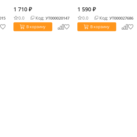
1 710
1 590
₽
₽
0.0
Код:
0.0
Код:
015
УТ000020147
УТ000027686
В корзину
В корзину