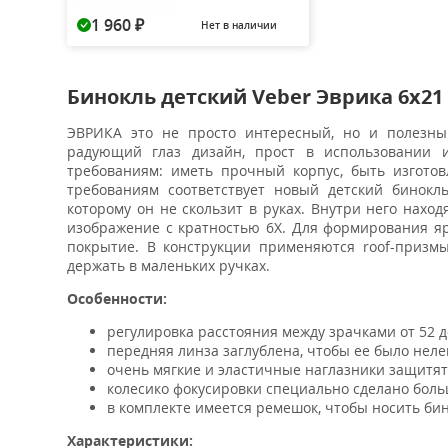
1 960
Нет в наличии
₽
Бинокль детский Veber Эврика 6x21
ЭВРИКА это не просто интересный, но и полезны
радующий глаз дизайн, прост в использовании 
требованиям: иметь прочный корпус, быть изготов
требованиям соответствует новый детский бинокл
которому он не скользит в руках. Внутри него нах
изображение с кратностью 6X. Для формирования я
покрытие. В конструкции применяются roof-призмы
держать в маленьких ручках.
Особенности:
регулировка расстояния между зрачками от 52 до
передняя линза заглублена, чтобы ее было неле
очень мягкие и эластичные наглазники защитят 
колесико фокусировки специально сделано боль
в комплекте имеется ремешок, чтобы носить би
Характеристики: