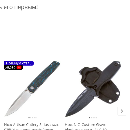
ь его первым!
Премиум сталь
Видео
Нож Artisan Cutlery Sirius сталь
Нож N.C. Custom Grave
Бу
S35VN рукоять Arctic Storm
blackwash сталь AUS-10
Ми