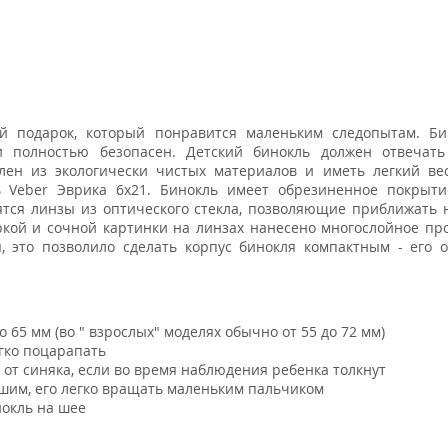
й подарок, который понравится маленьким следопытам. Би
и полностью безопасен. Детский бинокль должен отвечат
лен из экологически чистых материалов и иметь легкий ве
ь Veber Эврика 6x21. Бинокль имеет обрезиненное покрыти
одятся линзы из оптического стекла, позволяющие приближать
ркой и сочной картинки на линзах нанесено многослойное п
, это позволило сделать корпус бинокля компактным - его 
 65 мм (во " взрослых" моделях обычно от 55 до 72 мм)
гко поцарапать
от синяка, если во время наблюдения ребенка толкнут
шим, его легко вращать маленьким пальчиком
нокль на шее