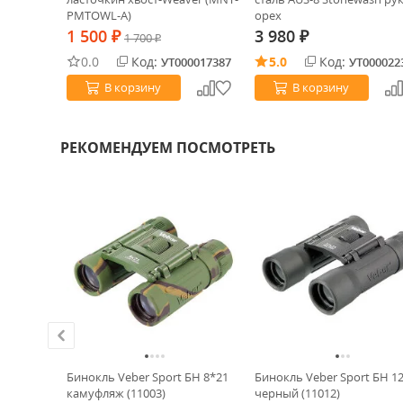
PMTOWL-A)
орех
1 500
3 980
₽
1 700
₽
₽
0.0
Код:
5.0
Код:
0028347
УТ000017387
УТ000022
В корзину
В корзину
РЕКОМЕНДУЕМ ПОСМОТРЕТЬ
er Эврика
Бинокль Veber Sport БН 8*21
Бинокль Veber Sport БН 1
 (25518)
камуфляж (11003)
черный (11012)