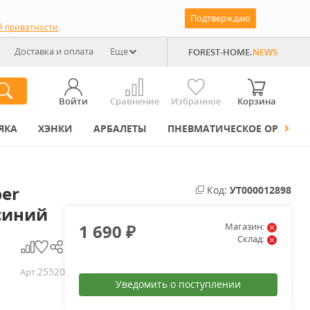
Подтверждаю
й приватности
.
Доставка и оплата
Еще
FOREST-HOME.
NEWS
Войти
Сравнение
Избранное
Корзина
ЯКА
ХЭНКИ
АРБАЛЕТЫ
ПНЕВМАТИЧЕСКОЕ ОРУЖИЕ
er
Код:
УТ000012898
синий
1 690
Магазин:
₽
Склад:
25520
Арт.
Уведомить о поступлении