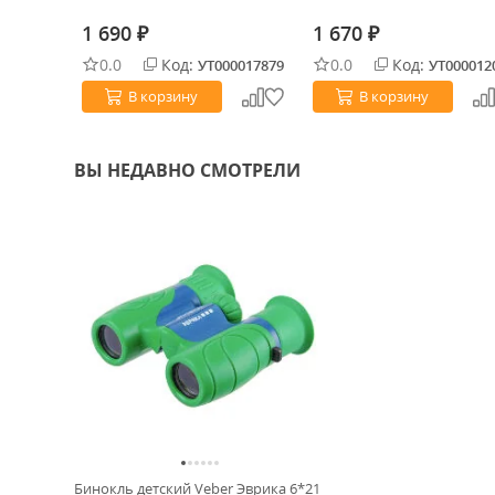
1 690
1 670
₽
₽
0.0
Код:
0.0
Код:
0029840
УТ000017879
УТ000012
В корзину
В корзину
ВЫ НЕДАВНО СМОТРЕЛИ
Бинокль детский Veber Эврика 6*21