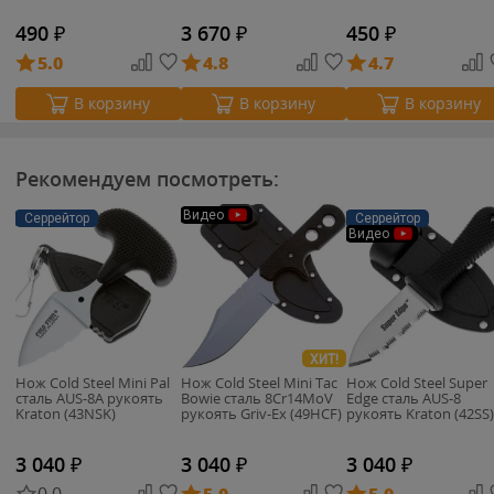
490
₽
3 670
₽
450
₽
5.0
4.8
4.7
В корзину
В корзину
В корзину
Рекомендуем посмотреть:
Видео
Серрейтор
Серрейтор
Видео
ХИТ!
Нож Cold Steel Mini Pal
Нож Cold Steel Mini Tac
Нож Cold Steel Super
сталь AUS-8A рукоять
Bowie сталь 8Cr14MoV
Edge сталь AUS-8
Kraton (43NSK)
рукоять Griv-Ex (49HCF)
рукоять Kraton (42SS)
3 040
₽
3 040
₽
3 040
₽
0.0
5.0
5.0