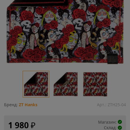
Бренд:
ZT Hanks
Арт.:
ZTH25-04
Магазин:
1 980
₽
Склад: