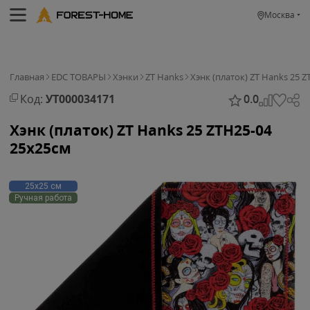
Москва
Главная
EDC ТОВАРЫ
Хэнки
ZT Hanks
Хэнк (платок) ZT Hanks 25 
Код:
УТ000034171
0.0
Хэнк (платок) ZT Hanks 25 ZTH25-04
25х25см
25х25 см
Ручная работа