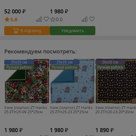
52 000
₽
1 980
₽
5.0
0.0
Уведомить
В корзину
Рекомендуем посмотреть:
25х25 см
25х25 см
20х20 см
Ручная работа
Ручная работа
Ручная работа
Хэнк (платок) ZT Hanks
Хэнк (платок) ZT Hanks
Хэнк (платок) ZT Han
25 ZTH25-09 25*25см
25 ZTH25-23 25*25см
20 ZTH20-23 20*20см
1 980
₽
1 980
₽
1 890
₽