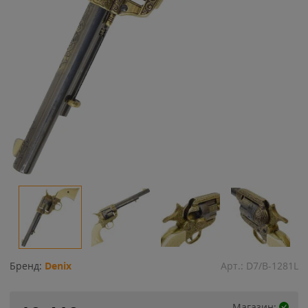
Бренд:
Denix
Арт.:
D7/B-1281L
Магазин: