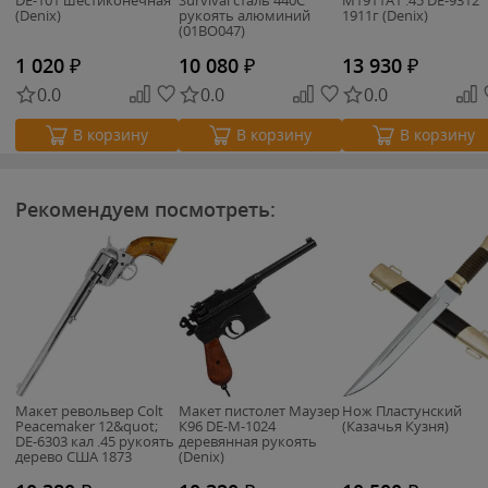
(Denix)
рукоять алюминий
1911г (Denix)
(01BO047)
1 020
₽
10 080
₽
13 930
₽
0.0
0.0
0.0
В корзину
В корзину
В корзину
Рекомендуем посмотреть:
Макет револьвер Colt
Макет пистолет Маузер
Нож Пластунский
Peacemaker 12&quot;
К96 DE-M-1024
(Казачья Кузня)
DE-6303 кал .45 рукоять
деревянная рукоять
дерево США 1873
(Denix)
(Denix)