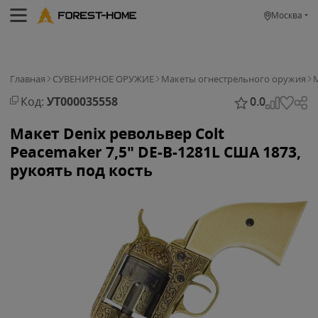
Москва
Главная
СУВЕНИРНОЕ ОРУЖИЕ
Макеты огнестрельного оружия
М
Код:
УТ000035558
0.0
Макет Denix револьвер Colt
Peacemaker 7,5" DE-B-1281L США 1873,
рукоять под кость