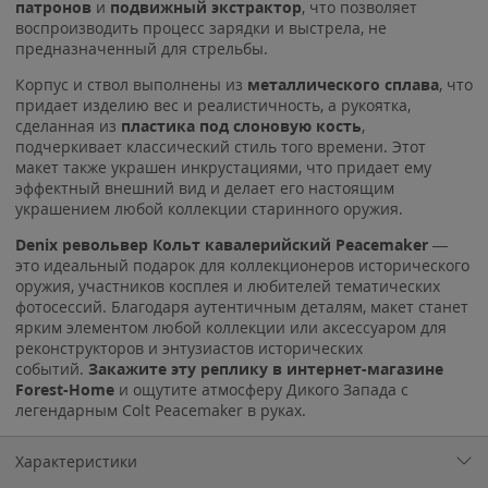
патронов
и
подвижный экстрактор
, что позволяет
воспроизводить процесс зарядки и выстрела, не
предназначенный для стрельбы.
Корпус и ствол выполнены из
металлического сплава
, что
придает изделию вес и реалистичность, а рукоятка,
сделанная из
пластика под слоновую кость
,
подчеркивает классический стиль того времени. Этот
макет также украшен инкрустациями, что придает ему
эффектный внешний вид и делает его настоящим
украшением любой коллекции старинного оружия.
Denix револьвер Кольт кавалерийский Peacemaker
—
это идеальный подарок для коллекционеров исторического
оружия, участников косплея и любителей тематических
фотосессий. Благодаря аутентичным деталям, макет станет
ярким элементом любой коллекции или аксессуаром для
реконструкторов и энтузиастов исторических
событий.
Закажите эту реплику в интернет-магазине
Forest-Home
и ощутите атмосферу Дикого Запада с
легендарным Colt Peacemaker в руках.
Характеристики