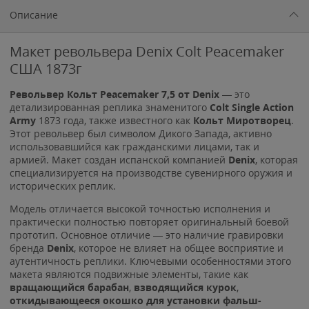
Описание
Макет револьвера Denix Colt Peacemaker
США 1873г
Револьвер Кольт Peacemaker 7,5 от Denix
— это
детализированная реплика знаменитого
Colt Single Action
Army
1873 года, также известного как
Кольт Миротворец
.
Этот револьвер был символом Дикого Запада, активно
использовавшийся как гражданскими лицами, так и
армией. Макет создан испанской компанией
Denix
, которая
специализируется на производстве сувенирного оружия и
исторических реплик.
Модель отличается высокой точностью исполнения и
практически полностью повторяет оригинальный боевой
прототип. Основное отличие — это наличие гравировки
бренда
Denix
, которое не влияет на общее восприятие и
аутентичность реплики. Ключевыми особенностями этого
макета являются подвижные элементы, такие как
вращающийся барабан
,
взводящийся курок
,
откидывающееся окошко для установки фальш-