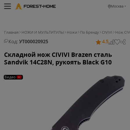
Москва
Главная
НОЖИ И МУЛЬТИТУЛЫ
Ножи
По Бренду
CIVIVI
Нож CIVI
Код:
УТ000020925
4.5
Складной нож CIVIVI Brazen сталь
Sandvik 14С28N, рукоять Black G10
Видео