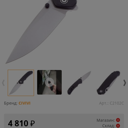
Бренд:
CIVIVI
Арт.:
C2102C
Магазин:
4 810
₽
Склад: