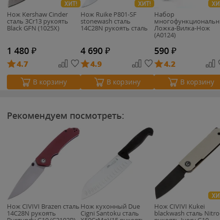
ХИТ!
ХИТ!
ХИ
Нож Kershaw Cinder
Нож Ruike P801-SF
Набор
cталь 3Cr13 рукоять
stonewash сталь
многофункциональ
Black GFN (1025X)
14C28N рукоять сталь
Ложка-Вилка-Нож
(А0124)
1 480
₽
4 690
₽
590
₽
4.7
4.9
4.2
В корзину
В корзину
В корзину
Рекомендуем посмотреть:
ХИ
Нож CIVIVI Brazen сталь
Нож кухонный Due
Нож CIVIVI Kukei
14C28N рукоять
Cigni Santoku cталь
blackwash сталь Nitro
Burgundy G10 (C2102B)
X50CrMoV15 рукоять
рукоять Ivory G10