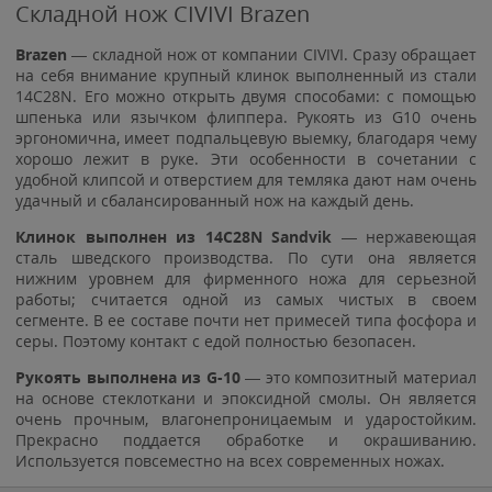
Складной нож CIVIVI Brazen
Brazen
— складной нож от компании CIVIVI. Сразу обращает
на себя внимание крупный клинок выполненный из стали
14C28N. Его можно открыть двумя способами: с помощью
шпенька или язычком флиппера. Рукоять из G10 очень
эргономична, имеет подпальцевую выемку, благодаря чему
хорошо лежит в руке. Эти особенности в сочетании с
удобной клипсой и отверстием для темляка дают нам очень
удачный и сбалансированный нож на каждый день.
Клинок выполнен из 14C28N Sandvik
— нержавеющая
сталь шведского производства. По сути она является
нижним уровнем для фирменного ножа для серьезной
работы; считается одной из самых чистых в своем
сегменте. В ее составе почти нет примесей типа фосфора и
серы. Поэтому контакт с едой полностью безопасен.
Рукоять выполнена из G-10
— это композитный материал
на основе стеклоткани и эпоксидной смолы. Он является
очень прочным, влагонепроницаемым и ударостойким.
Прекрасно поддается обработке и окрашиванию.
Используется повсеместно на всех современных ножах.