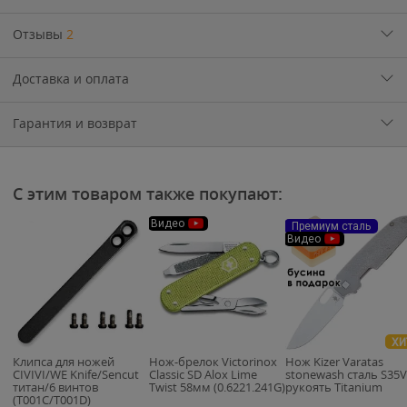
Отзывы
2
Доставка и оплата
Гарантия и возврат
С этим товаром также покупают:
Видео
Премиум сталь
Видео
ХИ
Клипса для ножей
Нож-брелок Victorinox
Нож Kizer Varatas
CIVIVI/WE Knife/Sencut
Classic SD Alox Lime
stonewash сталь S35
титан/6 винтов
Twist 58мм (0.6221.241G)
рукоять Titanium
(T001C/T001D)