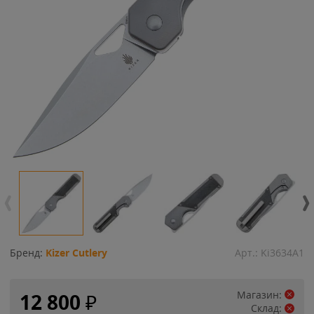
Бренд:
Kizer Cutlery
Арт.:
Ki3634A1
Магазин:
12 800
₽
Склад: