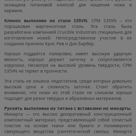
оснащена титановой клипсой для ношения ножа в
кармане.
Клинок выполнен из стали
S35VN.
CPM S35VN – это
порошковая мартенситная сталь. Эта сталь была
разработана компанией Crucible Industries специально для
изготовления ножей. Непосредственное участие в ее
создании приняли Крис Рив и Дик Барбер.
Хорошо поддаётся полировке, имеет высокую ударную
вязкость, хорошо держит заточку и сопротивляется
коррозии. Несмотря на высокий уровень твёрдости, CPM
S35VN не теряет в прочности.
Эта сталь не лишена недостатков, среди которых довольно
высокая цена и сложность заточке. Стоит обратить
внимание, что ножи из этой стали не слишком хорошо
подходят для резки твёрдых и абразивных материалов.
Рукоять выполнена из титана с вставками из микарты
.
Микарта — это высоко декоративный конструкционный
композитный материал, представляющий собой слоистый
пластик на основе ткани или бумаги и полимерного
связующего вещества (синтетической смолы). Микарта