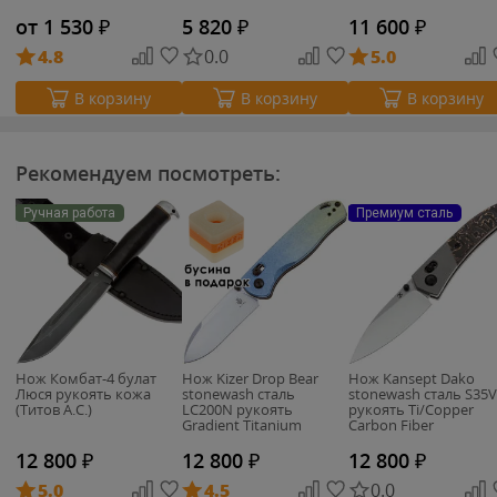
от 1 530
₽
5 820
₽
11 600
₽
4.8
0.0
5.0
В корзину
В корзину
В корзину
Рекомендуем посмотреть:
Ручная работа
Премиум сталь
Нож Комбат-4 булат
Нож Kizer Drop Bear
Нож Kansept Dako
Люся рукоять кожа
stonewash сталь
stonewash сталь S35
(Титов А.С.)
LC200N рукоять
рукоять Ti/Copper
Gradient Titanium
Carbon Fiber
12 800
₽
12 800
₽
12 800
₽
5.0
4.5
0.0