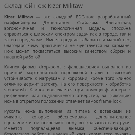
Складной нож Kizer Militaw
Kizer
Militaw
— это складной EDC-нож, разработанный
найфмейкером Джонатаном Стайлзом. Элегантная,
эргономичная и технологичная модель, способна
справиться с широким спектром задач как в городе, так и
за его пределами. Имеет средние габариты и малый вес,
благодаря чему практически не чувствуется на кармане.
Нож может похвастаться высоким качеством сборки и
плавной работой.
Клинок формы drop-point c фальшлезвием выполнен из
прочной мартенситной порошковой стали с высокой
устойчивость к нагрузкам и коррозии, кроме того клинок
отлично держит заточку. На его поверхности - обработка
stonewash. Клинок извлекается при помощи флиппера с
рифлением или подпальцевого отверстия, за фиксацию
ножа в открытом положении отвечает замок frame-lock.
Рукоять ножа выполнена из титана с вставками из
микарты, которые обеспечивают дополнительное
сцепление и не позволяют ножу выскальзывать из руки.
Имеется подпальцевая выемка, обеспечивающая
безопасную работу и надёжный хват, кроме того рукоять