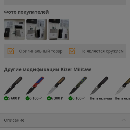
Фото покупателей
Оригинальный товар
Не является оружием
Другие модификации Kizer Militaw
5 600
₽
5 100
₽
6 300
₽
5 100
₽
Нет в наличии
Нет в на
Описание