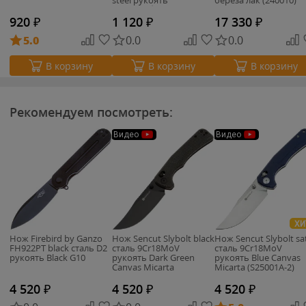
steel рукоять
береза лак (240010)
поликарбонат
(24622/088)
920
₽
1 120
₽
17 330
₽
5.0
0.0
0.0
В корзину
В корзину
В корзину
Рекомендуем посмотреть:
Видео
Видео
ХИ
Нож Firebird by Ganzo
Нож Sencut Slybolt black
Нож Sencut Slybolt sa
FH922PT black cталь D2
сталь 9Cr18MoV
сталь 9Cr18MoV
рукоять Black G10
рукоять Dark Green
рукоять Blue Canvas
Canvas Micarta
Micarta (S25001A-2)
(S25001A-1)
4 520
₽
4 520
₽
4 520
₽