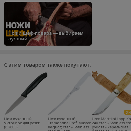
Ножи шеф-повара — выбираем
лучший
С этим товаром также покупают:
ХИ
Нож кухонный
Нож кухонный
Нож Marttiini Lapp Kn
Victorinox для резки
Tramontina Prof. Master
240 сталь Stainless ste
(6.7603)
8&quot; сталь Stainless
рукоять карельская