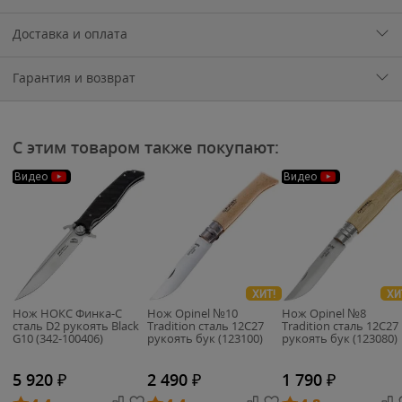
Доставка и оплата
Гарантия и возврат
С этим товаром также покупают:
Видео
Видео
ХИТ!
ХИ
Нож НОКС Финка-С
Нож Opinel №10
Нож Opinel №8
сталь D2 рукоять Black
Tradition сталь 12C27
Tradition сталь 12C27
G10 (342-100406)
рукоять бук (123100)
рукоять бук (123080)
5 920
₽
2 490
₽
1 790
₽