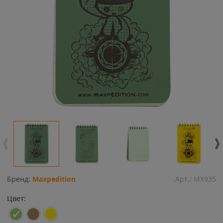
Бренд:
Maxpedition
Арт.:
MX935
Цвет: