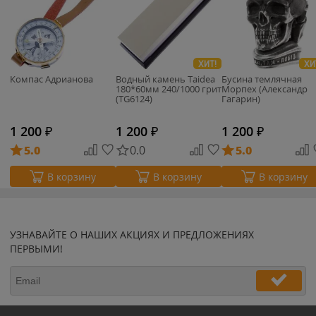
ХИТ!
ХИ
Компас Адрианова
Водный камень Taidea
Бусина темлячная
180*60мм 240/1000 грит
Морпех (Александр
(TG6124)
Гагарин)
1 200
₽
1 200
₽
1 200
₽
5.0
0.0
5.0
В корзину
В корзину
В корзину
УЗНАВАЙТЕ О НАШИХ АКЦИЯХ И ПРЕДЛОЖЕНИЯХ
ПЕРВЫМИ!