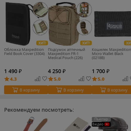
ХИТ!
ХИТ!
ХИ
Обложка Maxpedition
Подсумок аптечный
Кошелек Maxpeditio
Field Book Cover (3304)
Maxpedition FR-1
Micro Wallet Black
Medical Pouch (226)
(0218B)
1 490
₽
4 250
₽
1 700
₽
4.3
5.0
5.0
В корзину
В корзину
В корзину
Рекомендуем посмотреть:
Пьютер
Видео