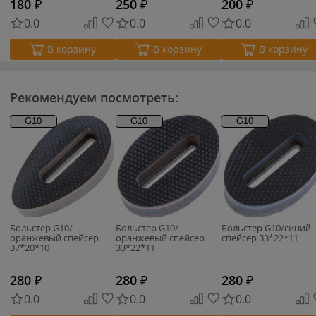
180
₽
250
₽
200
₽
0.0
0.0
0.0
В корзину
В корзину
В корзину
Рекомендуем посмотреть:
G10
G10
G10
Больстер G10/
Больстер G10/
Больстер G10/синий
оранжевый спейсер
оранжевый спейсер
спейсер 33*22*11
37*20*10
33*22*11
280
₽
280
₽
280
₽
0.0
0.0
0.0