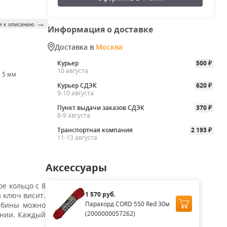
→
и к описанию
Информация о доставке
Доставка в
Москва
Курьер
500
₽
10 августа
× 5 мм
Курьер СДЭК
620
₽
9-10 августа
Пункт выдачи заказов СДЭК
370
₽
8-9 августа
Транспортная компания
2 193
₽
11-13 августа
Аксессуары
е кольцо с 8
1 570 руб.
й ключ висит.
Паракорд CORD 550 Red 30м
рабины можно
(2000000057262)
лнии. Каждый