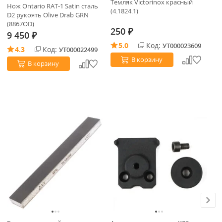
Темляк Victorinox красный
Нож Ontario RAT-1 Satin сталь
Бу
(4.1824.1)
D2 рукоять Olive Drab GRN
(А
(8867OD)
250
₽
9 450
1
₽
5.0
Код:
УТ000023609
4.3
Код:
УТ000022499
В корзину
В корзину
С
В