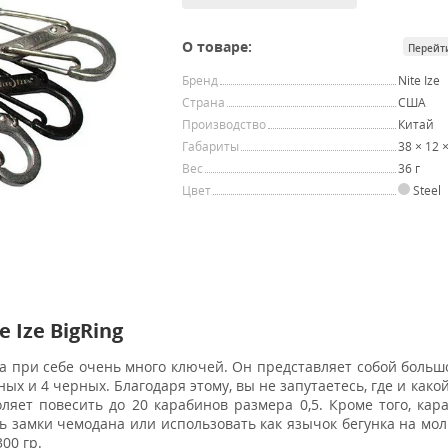
О товаре:
Перейт
Бренд
Nite Ize
Страна
США
Производство
Китай
Габариты
38 × 12 
Вес
36 г
Цвет
Steel
 Ize BigRing
да при себе очень много ключей. Он представляет собой большо
х и 4 черных. Благодаря этому, вы не запутаетесь, где и како
ляет повесить до 20 карабинов размера 0,5. Кроме того, ка
ть замки чемодана или использовать как язычок бегунка на мо
00 гр.