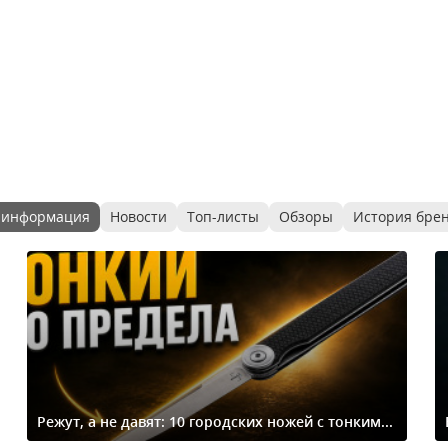
 информация
Новости
Топ-листы
Обзоры
История бре
Режут, а не давят: 10 городских ножей с тонким...