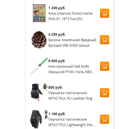
1 200 руб.
Хэнк (платок) Forest-Home
FHH-01 19*27см (FH...
4 250 руб.
Бусина темлячная Вредный
Бусодел WB-SH02 Шишк...
9 000 руб.
Нож кухонный Owl Knife
Овощной P100 сталь N69...
800 руб.
Перчатки тактические
WTACTFUL PU Leather Fing...
1 100 руб.
Перчатки тактические
WTACTFUL Lightweight Sho...