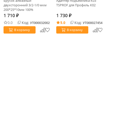
Брусок алмазный
Адаптер подъемника К03
Бу
двухсторонний 3/2-1/0 мкм
TSPROF для Профиль К02
St
200*25*10мм 100%
(ВеневАлмаз/Skladishok)
1 710
1 730
1
₽
₽
0.0
Код:
5.0
Код:
УТ000032002
УТ000027454
В корзину
В корзину