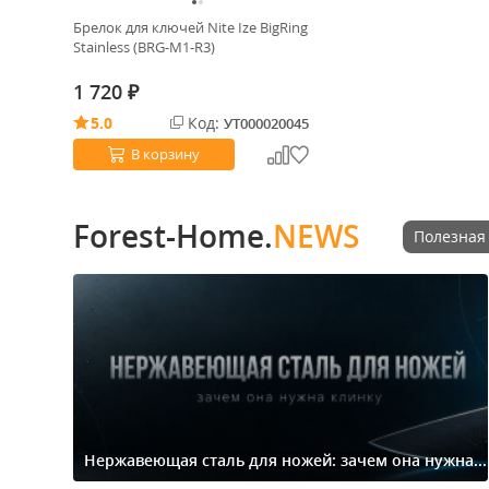
Брелок для ключей Nite Ize BigRing
Stainless (BRG-M1-R3)
1 720
₽
5.0
Код:
УТ000020045
В корзину
Forest-Home.
NEWS
Полезная
Нержавеющая сталь для ножей: зачем она нужна...