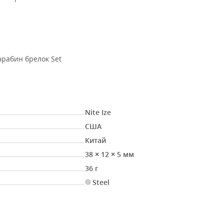
рабин брелок Set
Nite Ize
США
Китай
38 × 12 × 5 мм
36 г
Steel