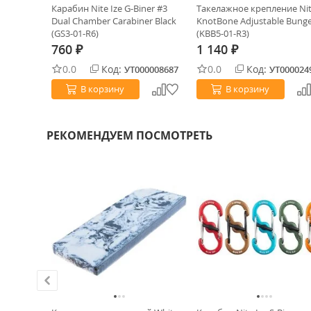
eLock Key
Карабин Nite Ize G-Biner #3
Такелажное крепление Nit
01-R6)
Dual Chamber Carabiner Black
KnotBone Adjustable Bung
(GS3-01-R6)
(KBB5-01-R3)
760
1 140
₽
₽
0.0
Код:
0.0
Код:
0020843
УТ000008687
УТ000024
В корзину
В корзину
РЕКОМЕНДУЕМ ПОСМОТРЕТЬ
ХИТ!