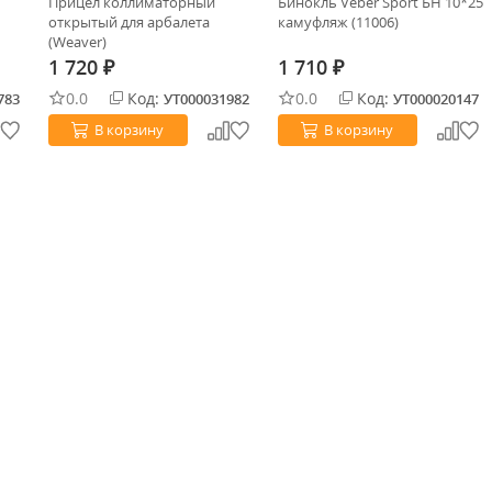
Прицел коллиматорный
Бинокль Veber Sport БН 10*25
открытый для арбалета
камуфляж (11006)
(Weaver)
1 720
1 710
₽
₽
0.0
Код:
0.0
Код:
783
УТ000031982
УТ000020147
В корзину
В корзину