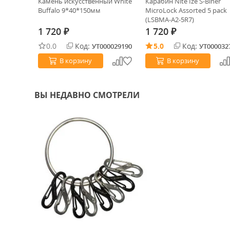
ion сталь
Камень искусственный White
Карабин Nite Ize S-Biner
00693)
Buffalo 9*40*150мм
MicroLock Assorted 5 pack
(LSBMA-A2-5R7)
1 720
1 720
₽
₽
0.0
Код:
5.0
Код:
0000832
УТ000029190
УТ000032
В корзину
В корзину
ВЫ НЕДАВНО СМОТРЕЛИ