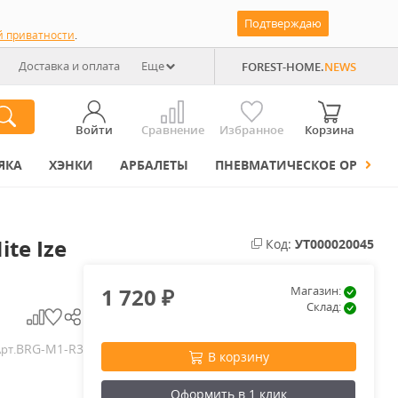
Подтверждаю
й приватности
.
Доставка и оплата
Еще
FOREST-HOME.
NEWS
Войти
Сравнение
Избранное
Корзина
ЯКА
ХЭНКИ
АРБАЛЕТЫ
ПНЕВМАТИЧЕСКОЕ ОРУЖИЕ
te Ize
Код:
УТ000020045
1 720
Магазин:
₽
Склад:
BRG-M1-R3
рт.
В корзину
Оформить в 1 клик