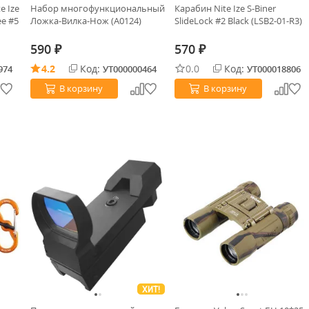
e Ize
Набор многофункциональный
Карабин Nite Ize S-Biner
ee #5
Ложка-Вилка-Нож (А0124)
SlideLock #2 Black (LSB2-01-R3)
590
570
₽
₽
4.2
Код:
0.0
Код:
974
УТ000000464
УТ000018806
В корзину
В корзину
ХИТ!