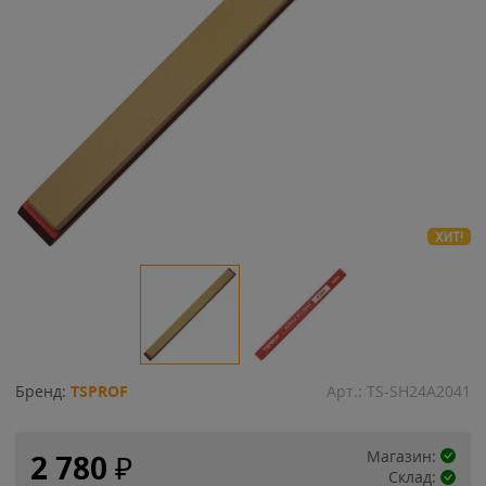
ХИТ!
Бренд:
TSPROF
Арт.:
TS-SH24A2041
Магазин:
2 780
₽
Склад: