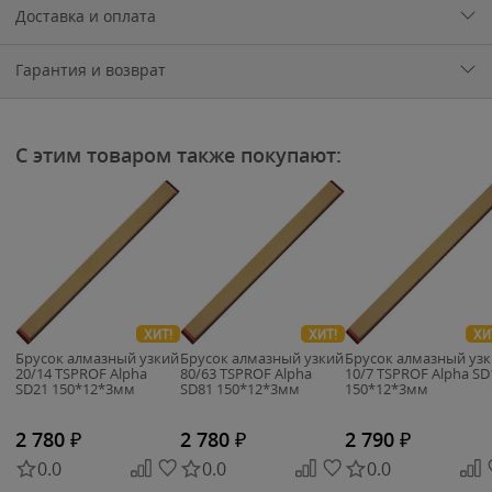
Доставка и оплата
Гарантия и возврат
С этим товаром также покупают:
ХИТ!
ХИТ!
ХИ
Брусок алмазный узкий
Брусок алмазный узкий
Брусок алмазный уз
20/14 TSPROF Alpha
80/63 TSPROF Alpha
10/7 TSPROF Alpha SD
SD21 150*12*3мм
SD81 150*12*3мм
150*12*3мм
2 780
₽
2 780
₽
2 790
₽
0.0
0.0
0.0