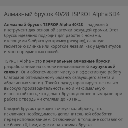
Алмазный брусок 40/28 TSPROF Alpha SD4
А
лмазный брусок
TSPROF Alpha 40/28
– надежный
инструмент для основной заточки режущей кромки. Этот
брусок идеально подходит для работы с ножами,
имеющими S-образную кромку (рекурву), сложную
геометрию клинка или короткие лезвия, как у мультитулов
и многопредметных ножей.
TSPROF Alpha – это
премиальные алмазные бруски
,
разработанные на основе инновационной
каучуковой
связки
. Они обеспечивают чистую и эффективную работу
благодаря оптимальному балансу связующего агента и
абразивных частиц. Такой подход гарантирует не только
высокую производительность, но и максимальную
износостойкость, что делает брусок долговечным даже при
работе с твердыми сталями до 70 HRC.
Каждый брусок проходит точную калибровку, что
исключает необходимость дополнительной обработки
перед использованием. Отклонения в толщине составляют
не более ±0,1 мм, а фаски на кромках бруска