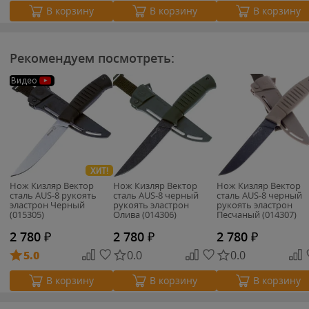
В корзину
В корзину
В корзину
Рекомендуем посмотреть:
Видео
ХИТ!
Нож Кизляр Вектор
Нож Кизляр Вектор
Нож Кизляр Вектор
сталь AUS-8 рукоять
сталь AUS-8 черный
сталь AUS-8 черный
эластрон Черный
рукоять эластрон
рукоять эластрон
(015305)
Олива (014306)
Песчаный (014307)
2 780
₽
2 780
₽
2 780
₽
5.0
0.0
0.0
В корзину
В корзину
В корзину