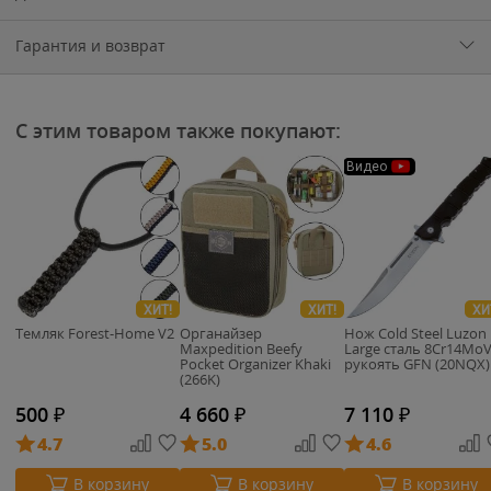
Гарантия и возврат
С этим товаром также покупают:
Видео
ХИТ!
ХИТ!
ХИ
Темляк Forest-Home V2
Органайзер
Нож Cold Steel Luzon
Maxpedition Beefy
Large сталь 8Cr14Mo
Pocket Organizer Khaki
рукоять GFN (20NQX)
(266K)
500
₽
4 660
₽
7 110
₽
4.7
5.0
4.6
В корзину
В корзину
В корзину