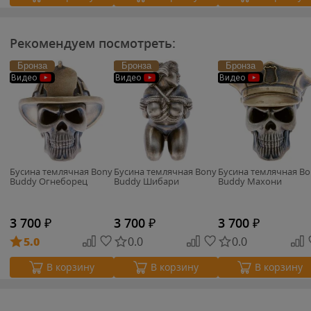
Рекомендуем посмотреть:
Бронза
Бронза
Бронза
Видео
Видео
Видео
Бусина темлячная Bony
Бусина темлячная Bony
Бусина темлячная Bo
Buddy Огнеборец
Buddy Шибари
Buddy Махони
3 700
₽
3 700
₽
3 700
₽
5.0
0.0
0.0
В корзину
В корзину
В корзину