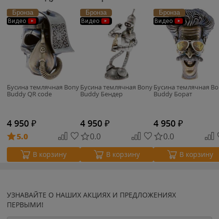
Бронза
Бронза
Бронза
Видео
Видео
Видео
Бусина темлячная Bony
Бусина темлячная Bony
Бусина темлячная Bo
Buddy QR code
Buddy Бендер
Buddy Борат
4 950
₽
4 950
₽
4 950
₽
5.0
0.0
0.0
В корзину
В корзину
В корзину
УЗНАВАЙТЕ О НАШИХ АКЦИЯХ И ПРЕДЛОЖЕНИЯХ
ПЕРВЫМИ!