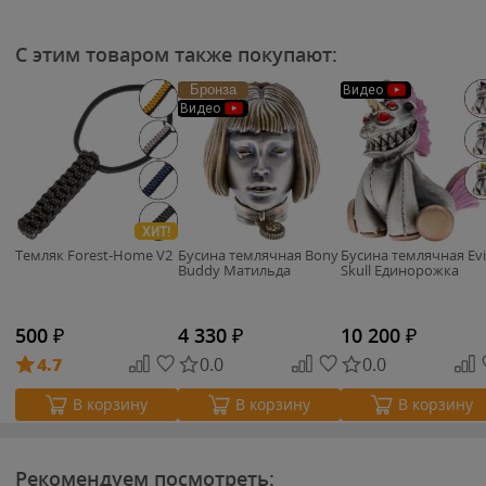
С этим товаром также покупают:
Бронза
Видео
Видео
ХИТ!
Темляк Forest-Home V2
Бусина темлячная Bony
Бусина темлячная Evi
Buddy Матильда
Skull Единорожка
500
₽
4 330
₽
10 200
₽
4.7
0.0
0.0
В корзину
В корзину
В корзину
Рекомендуем посмотреть: