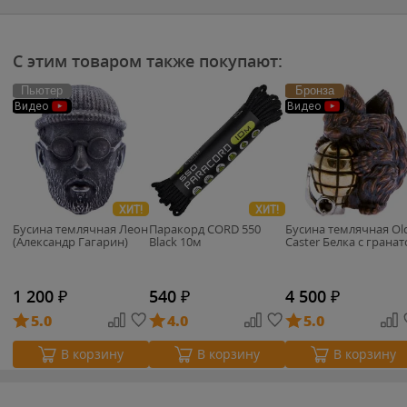
С этим товаром также покупают:
Пьютер
Бронза
Видео
Видео
ХИТ!
ХИТ!
Бусина темлячная Леон
Паракорд CORD 550
Бусина темлячная Ol
(Александр Гагарин)
Black 10м
Caster Белка с грана
1 200
₽
540
₽
4 500
₽
5.0
4.0
5.0
В корзину
В корзину
В корзину