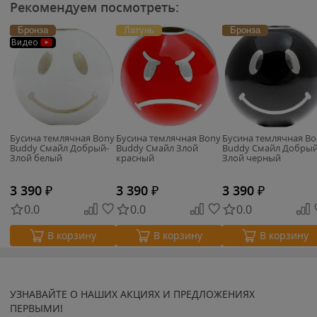
Рекомендуем посмотреть:
Бронза
Латунь
Бронза
Видео
Бусина темлячная Bony
Бусина темлячная Bony
Бусина темлячная Bo
Buddy Смайл Добрый-
Buddy Смайл Злой
Buddy Смайл Добрый
Злой белый
красный
Злой черный
3 390
₽
3 390
₽
3 390
₽
0.0
0.0
0.0
В корзину
В корзину
В корзину
УЗНАВАЙТЕ О НАШИХ АКЦИЯХ И ПРЕДЛОЖЕНИЯХ
ПЕРВЫМИ!