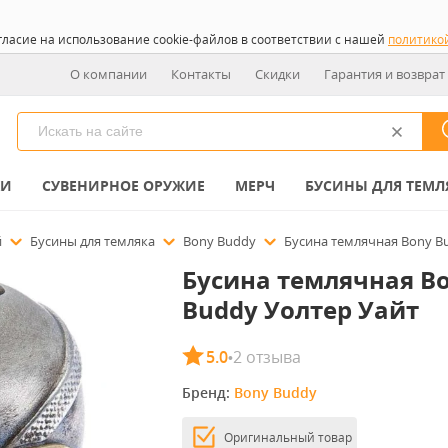
гласие на использование cookie-файлов в соответствии с нашей
политико
О компании
Контакты
Скидки
Гарантия и возврат
КИ
СУВЕНИРНОЕ ОРУЖИЕ
МЕРЧ
БУСИНЫ ДЛЯ ТЕМЛ
й
Бусины для темляка
Bony Buddy
Бусина темлячная Bony B
Бусина темлячная B
Buddy Уолтер Уайт
5.0
2 отзыва
•
Бренд: 
Bony Buddy
Оригинальный товар