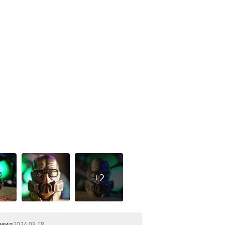
+2
иил
2024.08.18