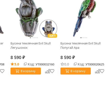
ХИТ!
ter
Бусина темлячная Evil Skull
Бусина темлячная Evil Skull
Лягушонок
Попугай Ара
8 590
8 590
₽
₽
5.0
Код:
0.0
Код:
708
УТ000032160
УТ000020625
В корзину
В корзину