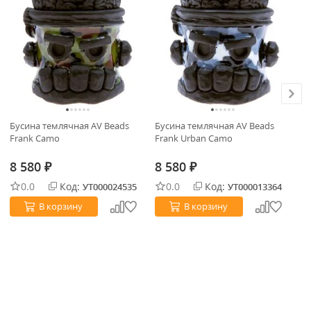
В
Бусина темлячная AV Beads
Бусина темлячная AV Beads
Бу
Frank Camo
Frank Urban Camo
Гл
8 580
8 580
8
₽
₽
0.0
Код:
0.0
Код:
УТ000024535
УТ000013364
В корзину
В корзину