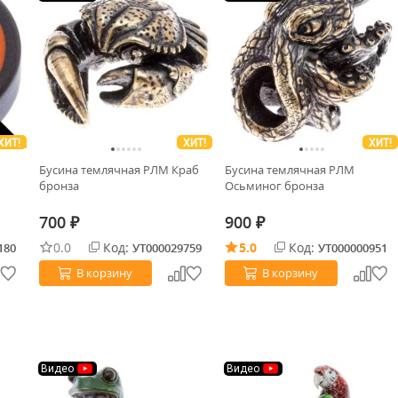
ХИТ!
ХИТ!
ХИТ!
Бусина темлячная РЛМ Краб
Бусина темлячная РЛМ
бронза
Осьминог бронза
700
900
₽
₽
0.0
Код:
5.0
Код:
180
УТ000029759
УТ000000951
В корзину
В корзину
Видео
Видео