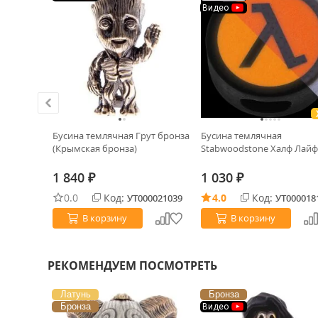
Видео
брусок
Бусина темлячная Грут бронза
Бусина темлячная
(Крымская бронза)
Stabwoodstone Халф Лайф
1 840
1 030
₽
₽
0.0
Код:
4.0
Код:
0031174
УТ000021039
УТ000018
В корзину
В корзину
РЕКОМЕНДУЕМ ПОСМОТРЕТЬ
Латунь
Бронза
Бронза
Видео