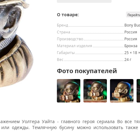
О товаре:
Перейт
Бренд
Bony Bu
Страна
Россия
Производство
Россия
Материал изделия
Бронза
Габариты
25 × 18 
Вес
24 г
Фото покупателей
ажением Уолтера Уайта - главного героя сериала Во все тя
или одежды. Темлячную бусину можно использовать также 