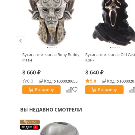
 Caster
Бусина темлячная Bony Buddy
Бусина темлячная Old Cas
Фавн
Крик
8 660
8 640
₽
₽
0.0
Код:
5.0
Код:
0030601
УТ000020655
УТ000020
В корзину
В корзину
ВЫ НЕДАВНО СМОТРЕЛИ
Бронза
Видео