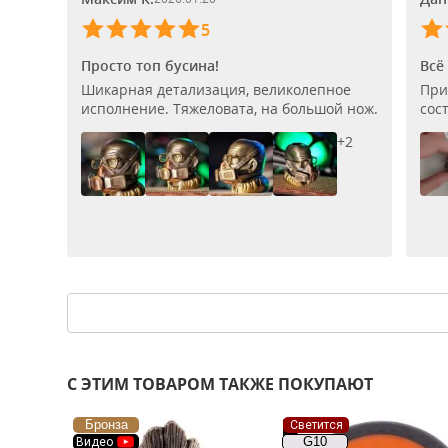
5
Просто топ бусина!
Всё
Шикарная детализация, великолепное
При
исполнение. Тяжеловата, на большой нож.
сос
+2
С ЭТИМ ТОВАРОМ ТАКЖЕ ПОКУПАЮТ
Бронза
Светится
G10
Видео