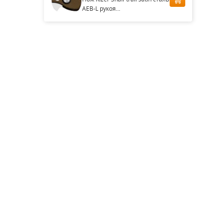
AEB-L рукоя...