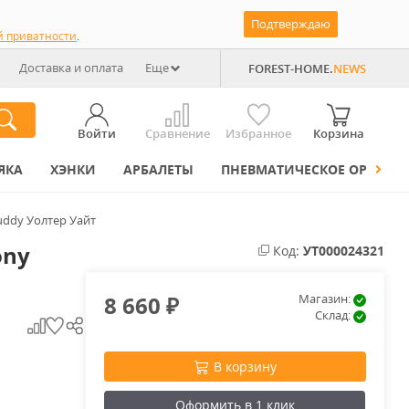
Подтверждаю
й приватности
.
Доставка и оплата
Еще
FOREST-HOME.
NEWS
Войти
Сравнение
Избранное
Корзина
ЯКА
ХЭНКИ
АРБАЛЕТЫ
ПНЕВМАТИЧЕСКОЕ ОРУЖИЕ
uddy Уолтер Уайт
ony
Код:
УТ000024321
8 660
Магазин:
₽
Склад:
В корзину
Оформить в 1 клик