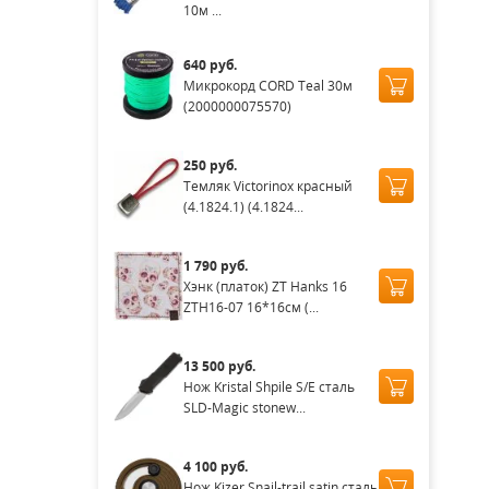
10м ...
640 руб.
Микрокорд CORD Teal 30м
(2000000075570)
250 руб.
Темляк Victorinox красный
(4.1824.1) (4.1824...
1 790 руб.
Хэнк (платок) ZT Hanks 16
ZTH16-07 16*16см (...
13 500 руб.
Нож Kristal Shpile S/E cталь
SLD-Magic stonew...
4 100 руб.
Нож Kizer Snail-trail satin сталь