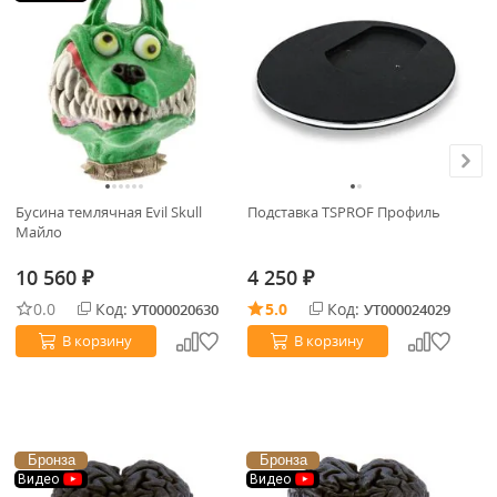
Бусина темлячная Evil Skull
Подставка TSPROF Профиль
Бу
Майло
(А
10 560
4 250
1
₽
₽
0.0
Код:
5.0
Код:
УТ000020630
УТ000024029
В корзину
В корзину
Бронза
Бронза
Видео
Видео