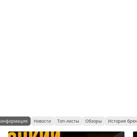
 информация
Новости
Топ-листы
Обзоры
История бре