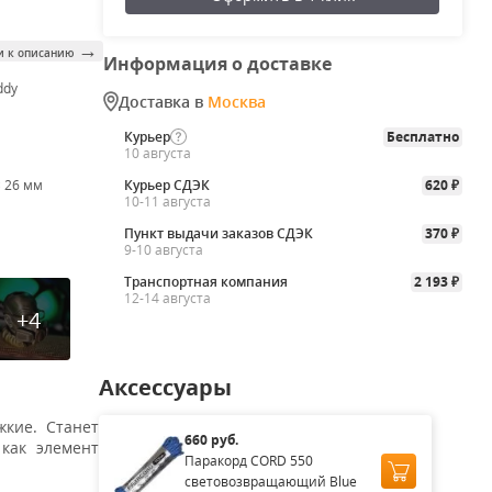
→
и к описанию
Информация о доставке
ddy
Доставка в
Москва
Курьер
Бесплатно
10 августа
× 26 мм
Курьер СДЭК
620
₽
10-11 августа
Пункт выдачи заказов СДЭК
370
₽
9-10 августа
Транспортная компания
2 193
₽
12-14 августа
+4
Аксессуары
жкие. Станет
660 руб.
как элемент
Паракорд CORD 550
световозвращающий Blue