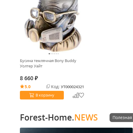
Бусина темлячная Bony Buddy
Уолтер Уайт
8 660
₽
5.0
Код:
УТ000024321
В корзину
Forest-Home.
NEWS
Полезная