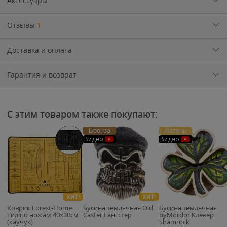
Аксессуары
Отзывы
1
Доставка и оплата
Гарантия и возврат
С этим товаром также покупают:
Бронза
Латунь
Видео
Видео
ХИТ!
ХИТ!
Коврик Forest-Home
Бусина темлячная Old
Бусина темлячная
Гид по ножам 40х30см
Caster Гангстер
byMordor Клевер
(каучук)
Shamrock