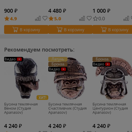
900
₽
4 480
₽
1 000
₽
4.9
5.0
0.0
В корзину
В корзину
В корзину
Рекомендуем посмотреть:
Латунь
Бронза
Видео
Бронза
Видео
Видео
ХИТ!
Бусина темлячная
Бусина темлячная
Бусина темлячная
Веном (Студия
Счастливчик (Студия
Центурион (Студия
Apanasov)
Apanasov)
Apanasov)
4 240
₽
4 240
₽
4 240
₽