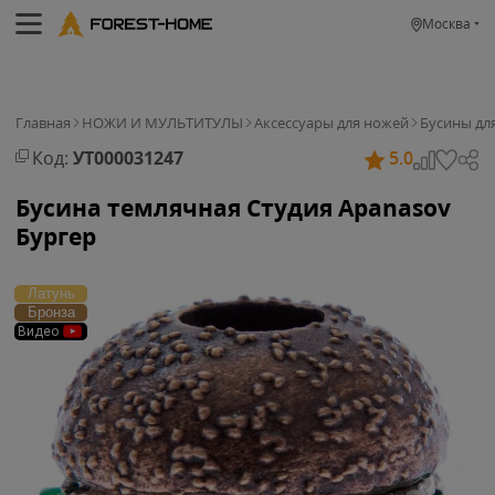
Москва
Главная
НОЖИ И МУЛЬТИТУЛЫ
Аксессуары для ножей
Бусины дл
Код:
УТ000031247
5.0
Бусина темлячная Студия Apanasov
Бургер
Латунь
Бронза
Видео