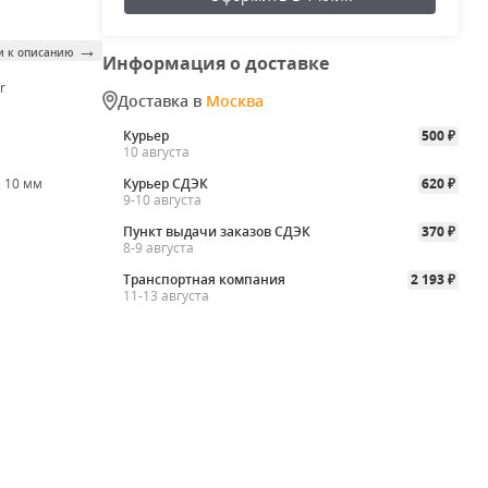
→
и к описанию
Информация о доставке
r
Доставка в
Москва
Курьер
500
₽
10 августа
× 10 мм
Курьер СДЭК
620
₽
9-10 августа
Пункт выдачи заказов СДЭК
370
₽
8-9 августа
Транспортная компания
2 193
₽
11-13 августа