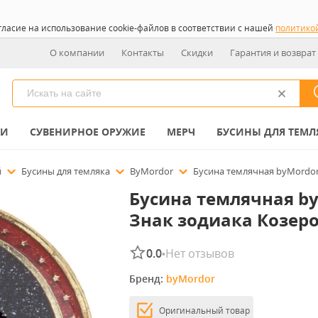
гласие на использование cookie-файлов в соответствии с нашей
политико
О компании
Контакты
Скидки
Гарантия и возврат
КИ
СУВЕНИРНОЕ ОРУЖИЕ
МЕРЧ
БУСИНЫ ДЛЯ ТЕМЛ
й
Бусины для темляка
ByMordor
Бусина темлячная byMordor
Бусина темлячная b
Знак зодиака Козеро
0.0
Нет отзывов
•
Бренд: 
byMordor
Оригинальный товар