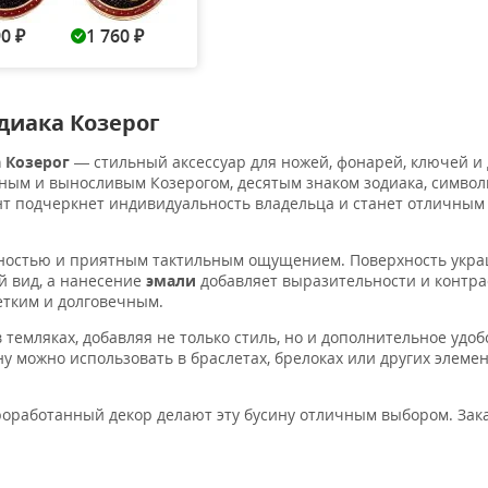
90
1 760
1 890
1 890
1 89
₽
₽
₽
₽
диака Козерог
а Козерог
— стильный аксессуар для ножей, фонарей, ключей и 
нным и выносливым Козерогом, десятым знаком зодиака, симв
ент подчеркнет индивидуальность владельца и станет отличным
чностью и приятным тактильным ощущением. Поверхность укр
й вид, а нанесение
эмали
добавляет выразительности и контра
етким и долговечным.
 темляках, добавляя не только стиль, но и дополнительное удоб
у можно использовать в браслетах, брелоках или других элеме
оработанный декор делают эту бусину отличным выбором. Зак