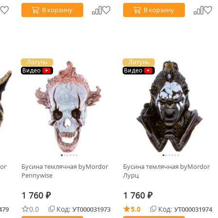
В корзину
В корзину
Латунь
Латунь
Видео
Видео
or
Бусина темлячная byMordor
Бусина темлячная byMordor
Pennywise
Лурц
1 760
1 760
₽
₽
0.0
Код:
5.0
Код:
479
УТ000031973
УТ000031974