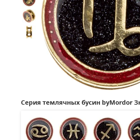
Серия темлячных бусин byMordor З