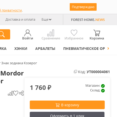
Подтверждаю
й приватности
.
Доставка и оплата
Еще
FOREST-HOME.
NEWS
Войти
Сравнение
Избранное
Корзина
ЯКА
ХЭНКИ
АРБАЛЕТЫ
ПНЕВМАТИЧЕСКОЕ ОРУЖИЕ
 Знак зодиака Козерог
yMordor
Код:
УТ000004061
г
1 760
Магазин:
₽
Склад:
В корзину
Оформить в 1 клик