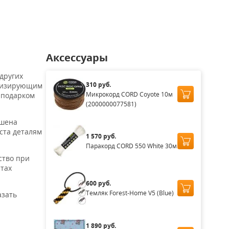
0
1 890
1 760
1 760
₽
₽
₽
₽
Аксессуары
других
310 руб.
олизирующим
Микрокорд CORD Coyote 10м
 подарком
(2000000077581)
ашена
ста деталям
1 570 руб.
Паракорд CORD 550 White 30м
ство при
нтах
600 руб.
Темляк Forest-Home V5 (Blue)
азать
1 890 руб.