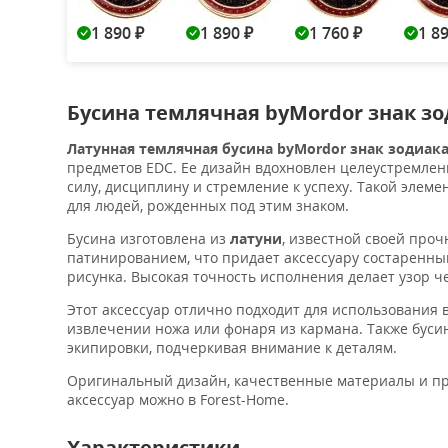
1 890
1 890
1 760
1 8
₽
₽
₽
Бусина темлячная byMordor знак зо
Латунная темлячная бусина byMordor знак зодиак
предметов EDC. Ее дизайн вдохновлен целеустремле
силу, дисциплину и стремление к успеху. Такой элем
для людей, рожденных под этим знаком.
Бусина изготовлена из
латуни
, известной своей про
патинированием, что придает аксессуару состаренны
рисунка. Высокая точность исполнения делает узор ч
Этот аксессуар отлично подходит для использования в
извлечении ножа или фонаря из кармана. Также бусин
экипировки, подчеркивая внимание к деталям.
Оригинальный дизайн, качественные материалы и пр
аксессуар можно в Forest-Home.
Характеристики