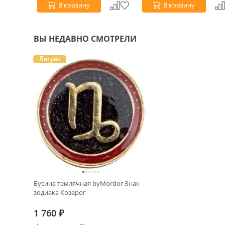
В корзину
В корзину
ВЫ НЕДАВНО СМОТРЕЛИ
Латунь
Бусина темлячная byMordor Знак
зодиака Козерог
1 760
₽