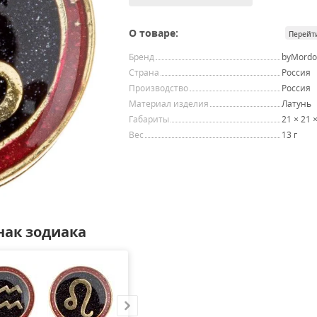
О товаре:
Перейт
Бренд
byMordo
Страна
Россия
Производство
Россия
Материал изделия
Латунь
Габариты
21 × 21 
Вес
13 г
нак зодиака