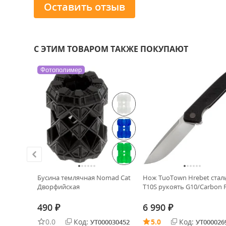
Оставить отзыв
С ЭТИМ ТОВАРОМ ТАКЖЕ ПОКУПАЮТ
Фотополимер
ХИТ!
yMordor
Бусина темлячная Nomad Cat
Нож TuoTown Hrebet стал
Дворфийская
T10S рукоять G10/Carbon F
490
6 990
₽
₽
0.0
Код:
5.0
Код:
0026465
УТ000030452
УТ000026