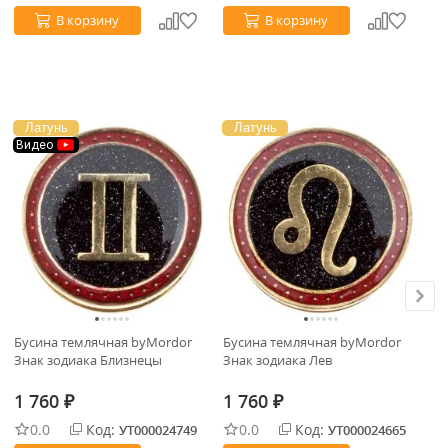
В корзину
В корзину
Латунь
Латунь
Видео
Бусина темлячная byMordor
Бусина темлячная byMordor
Бу
Знак зодиака Близнецы
Знак зодиака Лев
Зн
1 760
1 760
1
₽
₽
0.0
Код:
0.0
Код:
УТ000024749
УТ000024665