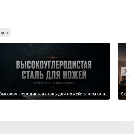
ндов
Высокоуглеродистая сталь для ножей: зачем она...
Extre