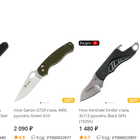
Видео
ХИТ!
ХИТ!
ь
Нож Ganzo G729 cталь 440C
Нож Kershaw Cinder cталь
iber
рукоять Green G10
3Cr13 рукоять Black GFN
(1025X)
2 090
1 480
₽
₽
4.5
Код:
4.7
Код:
940
УТ000023977
УТ000023997