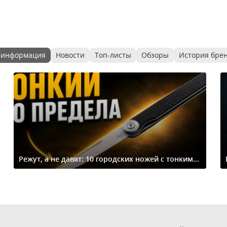
 информация
Новости
Топ-листы
Обзоры
История бре
Режут, а не давят: 10 городских ножей с тонким...