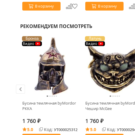
В корзину
В корзину
РЕКОМЕНДУЕМ ПОСМОТРЕТЬ
Бронза
Латунь
Видео
Видео
ляка
Бусина темлячная byMordor
Бусина темлячная byMord
rts 2шт
РККА
Чешир McGee
1 760
1 760
₽
₽
5.0
Код:
5.0
Код:
0028644
УТ000025312
УТ000029