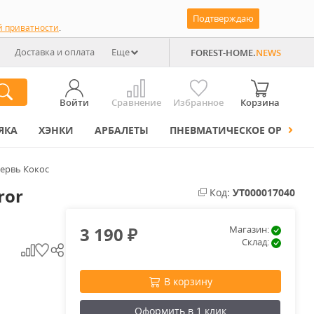
Подтверждаю
й приватности
.
Доставка и оплата
Еще
FOREST-HOME.
NEWS
Войти
Сравнение
Избранное
Корзина
ЯКА
ХЭНКИ
АРБАЛЕТЫ
ПНЕВМАТИЧЕСКОЕ ОРУЖИЕ
червь Кокос
ror
Код:
УТ000017040
3 190
Магазин:
₽
Склад:
В корзину
Оформить в 1 клик