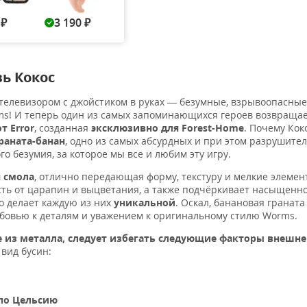
0
3 190
3 190
6 890
3 19
₽
₽
₽
₽
вь Кокос
телевизором с джойстиком в руках — безумные, взрывоопасные
ms! И теперь один из самых запоминающихся героев возвращае
т Error
, созданная
эксклюзивно для Forest-Home
. Почему Кок
раната-банан
, одно из самых абсурдных и при этом разрушите
 безумия, за которое мы все и любим эту игру.
 смола
, отлично передающая форму, текстуру и мелкие элемен
ь от царапин и выцветания, а также подчёркивает насыщенно
то делает каждую из них
уникальной
. Оскал, банановая граната
овью к деталям и уважением к оригинальному стилю Worms.
е из металла,
следует избегать следующие факторы внешне
вид бусин:
 по Цельсию