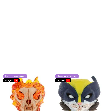
Фотополимер
Фотополимер
Ф
Видео
Видео
В