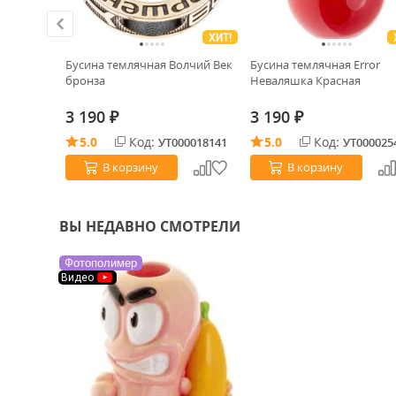
ХИТ!
or
Бусина темлячная Волчий Век
Бусина темлячная Error
к
бронза
Неваляшка Красная
3 190
3 190
₽
₽
5.0
Код:
5.0
Код:
0008696
УТ000018141
УТ000025
В корзину
В корзину
ВЫ НЕДАВНО СМОТРЕЛИ
Фотополимер
Видео