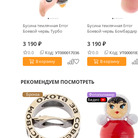
Бусина темлячная Error
Бусина темлячная Error
Боевой червь Турбо
Боевой червь Бомбардир
3 190
3 190
₽
₽
0.0
Код:
0.0
Код:
УТ000017036
УТ000018
В корзину
В корзину
РЕКОМЕНДУЕМ ПОСМОТРЕТЬ
Бронза
Фотополимер
Видео