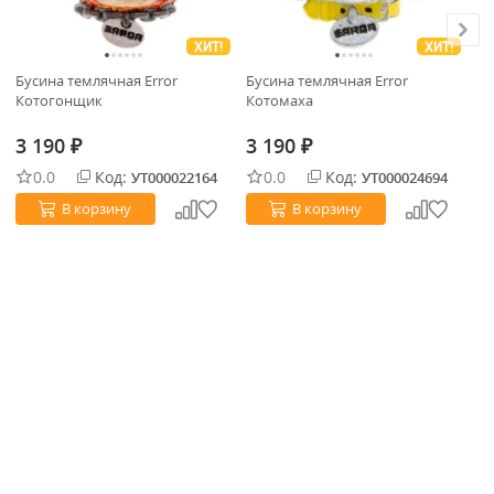
ХИТ!
ХИТ!
Бусина темлячная Error
Бусина темлячная Error
Бу
Котогонщик
Котомаха
Ко
3 190
3 190
3
₽
₽
0.0
Код:
0.0
Код:
УТ000022164
УТ000024694
В корзину
В корзину