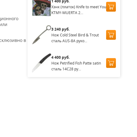
1 400 руб.
Хэнк (платок) Knife to meet You
KTMY-MUERTA 2...
ционного
 или
3 240 руб.
Нож Cold Steel Bird & Trout
ксклюзивно в
сталь AUS-8A руко...
4 400 руб.
Нож Petrified Fish Patte satin
сталь 14С28 ру...