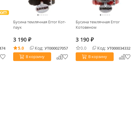
ХИТ!
Бусина темлячная Error Кот-
Бусина темлячная Error
паук
Котовеном
3 190
3 190
₽
₽
5.0
Код:
0.0
Код:
474
УТ000027057
УТ000034332
В корзину
В корзину