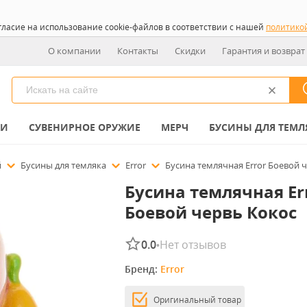
гласие на использование cookie-файлов в соответствии с нашей
политико
О компании
Контакты
Скидки
Гарантия и возврат
КИ
СУВЕНИРНОЕ ОРУЖИЕ
МЕРЧ
БУСИНЫ ДЛЯ ТЕМЛ
й
Бусины для темляка
Error
Бусина темлячная Error Боевой 
Бусина темлячная Er
Боевой червь Кокос
0.0
Нет отзывов
•
Бренд: 
Error
Оригинальный товар