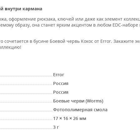
й внутри кармана
ожа, оформление рюкзака, ключей или даже как элемент коллек
емому образу, она станет ярким акцентом в любом EDC-наборе
о сочетается в бусине Боевой червь Кокос от Error. Закажите э
оллекцию!
Error
Россия
Россия
Боевые черви (Worms)
Фотополимерная смола
17 × 16 × 26 мм
3 г