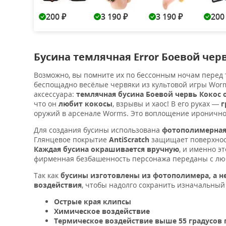
200
3 190
3 190
20
₽
₽
₽
Бусина темлячная Error Боевой чер
Возможно, вы помните их по бессонным ночам перед 
беспощадно весёлые червяки из культовой игры Wor
аксессуара:
темлячная бусина Боевой червь Кокос о
что он
любит кокосы
, взрывы и хаос! В его руках —
г
оружий в арсенале Worms. Это воплощение ироничного
Для создания бусины использована
фотополимерная
Глянцевое покрытие
AntiScratch
защищает поверхност
Каждая бусина окрашивается вручную
, и именно э
фирменная безбашенность персонажа переданы с люб
Так как
бусины изготовлены из фотополимера,
а н
воздействия
, чтобы надолго сохранить изначальный 
Острые края клипсы
Химическое воздействие
Термическое воздействие выше 55 градусов