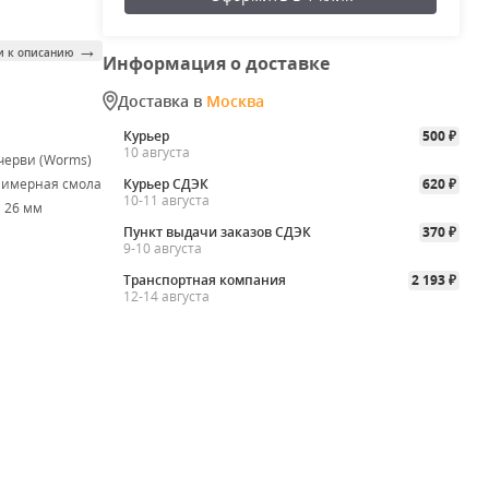
→
и к описанию
Информация о доставке
Доставка в
Москва
Курьер
500
₽
10 августа
черви (Worms)
лимерная смола
Курьер СДЭК
620
₽
10-11 августа
× 26 мм
Пункт выдачи заказов СДЭК
370
₽
9-10 августа
Транспортная компания
2 193
₽
12-14 августа