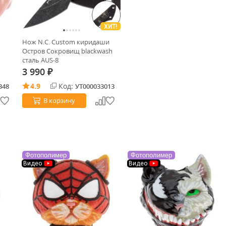
ХИТ!
Нож N.C. Custom киридаши
Остров Сокровищ blackwash
сталь AUS-8
3 990
₽
4.9
Код:
348
УТ000033013
В корзину
Фотополимер
Фотополимер
Видео
Видео