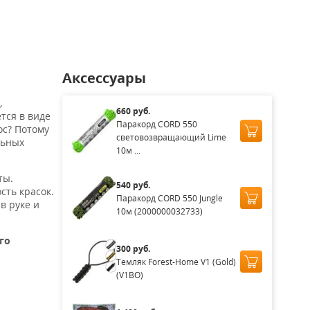
0
16 890
₽
₽
Аксессуары
,
660 руб.
тся в виде
Паракорд CORD 550
ос? Потому
световозвращающий Lime
льных
10м ...
ты.
540 руб.
сть красок.
Паракорд CORD 550 Jungle
 в руке и
10м (2000000032733)
го
300 руб.
Темляк Forest-Home V1 (Gold)
(V1BO)