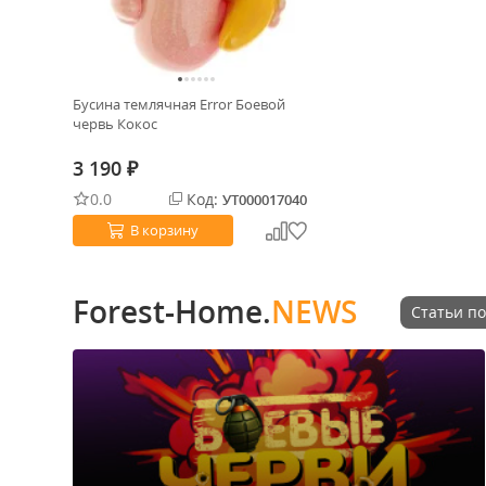
Бусина темлячная Error Боевой
червь Кокос
3 190
₽
0.0
Код:
УТ000017040
В корзину
Forest-Home.
NEWS
Статьи по