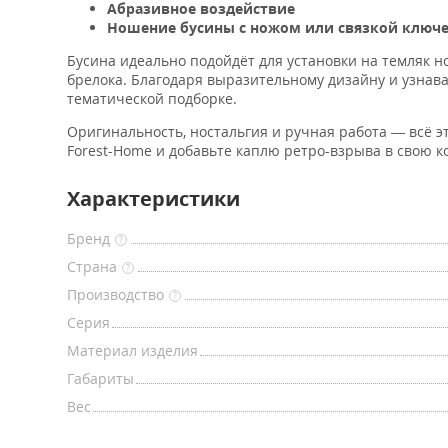
Абразивное воздействие
Ношение бусины с ножом или связкой ключе
Бусина идеально подойдёт для установки на темляк н
брелока. Благодаря выразительному дизайну и узнава
тематической подборке.
Оригинальность, ностальгия и ручная работа — всё эт
Forest-Home и добавьте каплю ретро-взрыва в свою к
Характеристики
Бренд
?
Страна
?
Производство
?
Серия
Материал изделия
Габариты
Вес