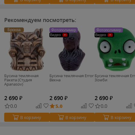
Рекомендуем посмотреть:
Бронза
Фотополимер
Фотополимер
Видео
Видео
Бусина темлячная
Бусина темлячная Error
Бусина темлячная Err
Ракета (Студия
Векна
Зомби
Apanasov)
2 690
₽
2 690
₽
2 690
₽
0.0
5.0
0.0
В корзину
В корзину
В корзину