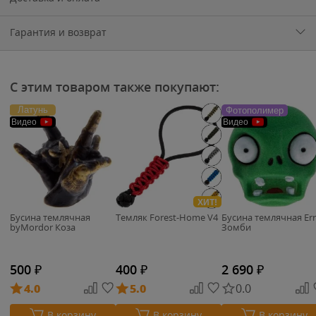
Гарантия и возврат
С этим товаром также покупают:
Латунь
Фотополимер
Видео
Видео
ХИТ!
Бусина темлячная
Темляк Forest-Home V4
Бусина темлячная Err
byMordor Коза
Зомби
500
₽
400
₽
2 690
₽
4.0
5.0
0.0
В корзину
В корзину
В корзину