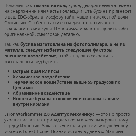
Подходит как
темляк на нож
, кулон, декоративный элемент
на снаряжении или часть коллекции. Эта бусина привнесёт
в ваш EDC-образ атмосферу тайн, машин и железной воли
Омниссии. Особенно актуальна для тех, кто уважает
технологический культ Империума и хочет выделить себя
оригинальной, смысловой деталью.
Так как
бусина изготовлена из фотополимера,
а не из
металла,
следует избегать следующие факторы
внешнего воздействия
, чтобы надолго сохранить
изначальный вид бусины:
Острые края клипсы
Химическое воздействие
Термическое воздействие выше 55 градусов по
Цельсию
Абразивное воздействие
Ношение бусины с ножом или связкой ключей
внутри кармана
Error Warhammer 2.0 Адептус Механикус
— это не просто
украшение, а знак принадлежности к механизированному
сердцу Империи. Заказать уникальную темлячную бусину
можно в Forest-Home. Познай истину в данных. Машина —