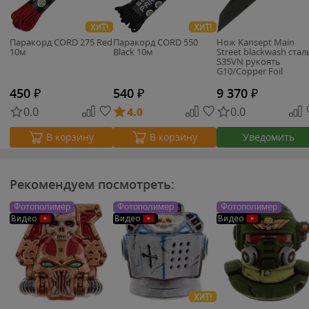
ХИТ!
ХИТ!
Паракорд CORD 275 Red
Паракорд CORD 550
Нож Kansept Main
10м
Black 10м
Street blackwash стал
S35VN рукоять
G10/Copper Foil
450
₽
540
₽
9 370
₽
0.0
4.0
0.0
Уведомить
В корзину
В корзину
Рекомендуем посмотреть:
Фотополимер
Фотополимер
Фотополимер
Видео
Видео
Видео
ХИТ!