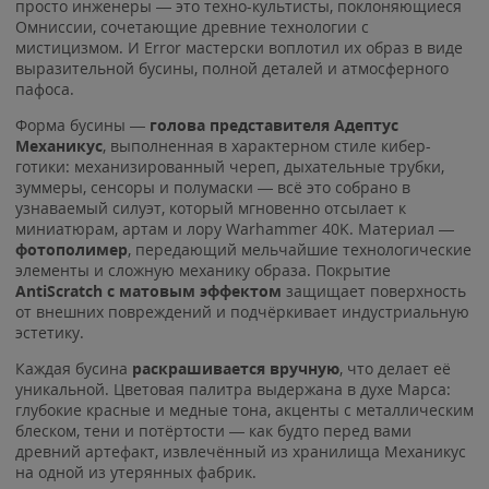
просто инженеры — это техно-культисты, поклоняющиеся
Омниссии, сочетающие древние технологии с
мистицизмом. И Error мастерски воплотил их образ в виде
выразительной бусины, полной деталей и атмосферного
пафоса.
Форма бусины —
голова представителя Адептус
Механикус
, выполненная в характерном стиле кибер-
готики: механизированный череп, дыхательные трубки,
зуммеры, сенсоры и полумаски — всё это собрано в
узнаваемый силуэт, который мгновенно отсылает к
миниатюрам, артам и лору Warhammer 40K. Материал —
фотополимер
, передающий мельчайшие технологические
элементы и сложную механику образа. Покрытие
AntiScratch с матовым эффектом
защищает поверхность
от внешних повреждений и подчёркивает индустриальную
эстетику.
Каждая бусина
раскрашивается вручную
, что делает её
уникальной. Цветовая палитра выдержана в духе Марса:
глубокие красные и медные тона, акценты с металлическим
блеском, тени и потёртости — как будто перед вами
древний артефакт, извлечённый из хранилища Механикус
на одной из утерянных фабрик.