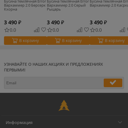
Бусина темлячная Error
Бусина темлячная Error
Бусина темлячная Err
Вархаммер 2.0 Берсерк
Вархаммер 2.0 Серый
Вархаммер 2.0 Касрк
Кхорна
Рыцарь
3 490
₽
3 490
₽
3 490
₽
0.0
0.0
0.0
В корзину
В корзину
В корзину
УЗНАВАЙТЕ О НАШИХ АКЦИЯХ И ПРЕДЛОЖЕНИЯХ
ПЕРВЫМИ!
Информация