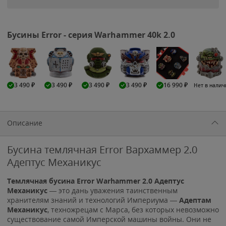
Бусины Error - серия Warhammer 40k 2.0
3 490
₽
3 490
₽
3 490
₽
3 490
₽
16 990
₽
Нет в нали
Описание
Бусина темлячная Error Вархаммер 2.0
Адептус Механикус
Темлячная бусина Error Warhammer 2.0 Адептус
Механикус
— это дань уважения таинственным
хранителям знаний и технологий Империума —
Адептам
Механикус
, техножрецам с Марса, без которых невозможно
существование самой Имперской машины войны. Они не