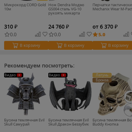
Микрокорд CORD Gold
Нож Dendra Модзю
Перчатки тактически
10м
GS004 сталь VG-10
Mechanix Wear M-Pact
рукоять микарта
310
₽
24 760
₽
от 6 370
₽
0.0
0.0
5.0
В корзину
В корзину
В корзину
Рекомендуем посмотреть:
Латунь
Видео
Видео
Бронза
Бусина темлячная Evil
Бусина темлячная Evil
Бусина темлячная Bo
Skull Самурай
Skull Дракон Беззубик
Buddy Кнопка