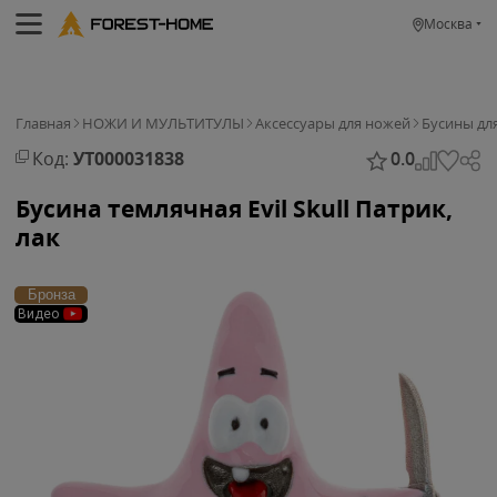
Москва
Главная
НОЖИ И МУЛЬТИТУЛЫ
Аксессуары для ножей
Бусины дл
Код:
УТ000031838
0.0
Бусина темлячная Evil Skull Патрик,
лак
Бронза
Видео