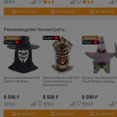
0.0
4.0
5.0
В корзину
В корзину
В корзину
Рекомендуем посмотреть:
Бронза
Бронза
Видео
Видео
Видео
Бусина темлячная Old
Бусина темлячная Old
Бусина темлячная Evi
Caster Гай Фокс
Caster Монтесума
Skull Патрик (эмаль)
(белый металл)
8 500
₽
8 500
₽
8 500
₽
0.0
0.0
0.0
В корзину
В корзину
В корзину