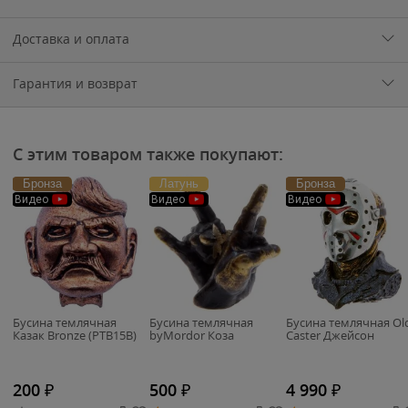
Доставка и оплата
Гарантия и возврат
С этим товаром также покупают:
Бронза
Латунь
Бронза
Видео
Видео
Видео
Бусина темлячная
Бусина темлячная
Бусина темлячная Ol
Казак Bronze (PTB15B)
byMordor Коза
Caster Джейсон
200
₽
500
₽
4 990
₽