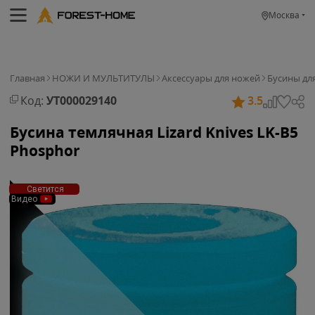
Москва
Главная
НОЖИ И МУЛЬТИТУЛЫ
Аксессуары для ножей
Бусины дл
Код:
УТ000029140
3.5
Бусина темлячная Lizard Knives LK-B5
Phosphor
Светится
Видео