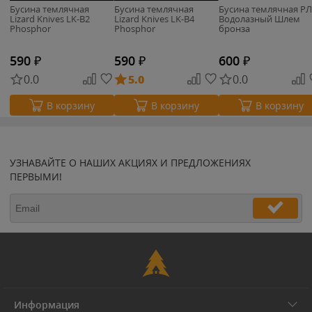
Бусина темлячная
Бусина темлячная
Бусина темлячная Р
Lizard Knives LK-B2
Lizard Knives LK-B4
Водолазный Шлем
Phosphor
Phosphor
бронза
590
₽
590
₽
600
₽
0.0
5.0
0.0
В корзину
В корзину
В корзину
УЗНАВАЙТЕ О НАШИХ АКЦИЯХ И ПРЕДЛОЖЕНИЯХ
ПЕРВЫМИ!
Информация