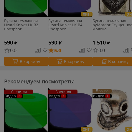
ХИТ!
ХИ
Бусина темлячная
Бусина темлячная
Бусина темлячная
Lizard Knives LK-B2
Lizard Knives LK-B4
byMordor Сгущенно
Phosphor
Phosphor
молоко
590
₽
590
₽
1 510
₽
0.0
5.0
0.0
В корзину
В корзину
В корзину
Рекомендуем посмотреть:
Бронза
Светится
Светится
Видео
Видео
Видео
ХИТ!
ХИ