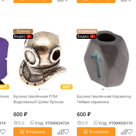
Бронза
Керамика
Видео
Видео
ХИТ!
ХИТ!
nives
Бусина темлячная РЛМ
Бусина темлячная Керамичу
Водолазный Шлем бронза
Тейваз керамика
600
600
₽
₽
0.0
Код:
0.0
Код:
314
УТ000024724
УТ000026110
В корзину
В корзину