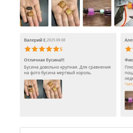
Валерий Е.
Але
2025.09.08
5
Отличная бусина!!!
Фио
Бусина довольно крупная. Для сравнения
Плю
на фото бусина мертвый король.
поц
лед
Чит