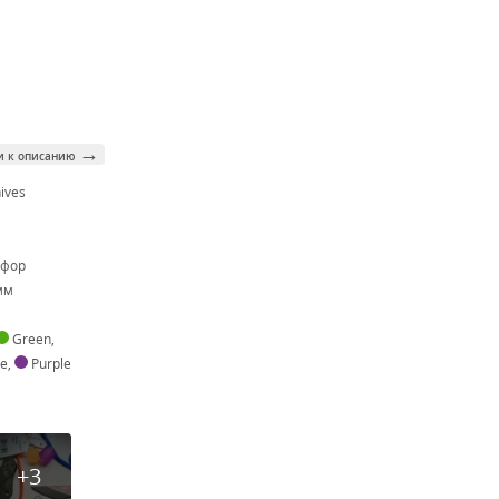
→
и к описанию
nives
фор
мм
Green
,
ge
,
Purple
+3