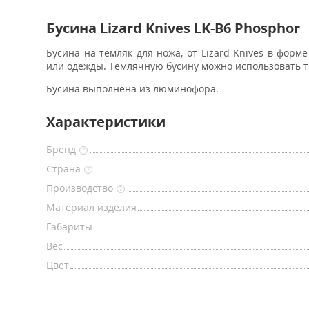
Бусина Lizard Knives LK-B6 Phosphor
Бусина на темляк для ножа, от Lizard Knives в фор
или одежды. Темлячную бусину можно использовать та
Бусина выполнена из люминофора.
Характеристики
Бренд
?
Страна
?
Производство
?
Материал изделия
Габариты
Вес
Цвет