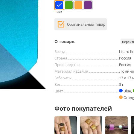
Blue
Оригинальный товар
О товаре:
Перейт
Бренд
Lizard K
Страна
Россия
Производство
Россия
Материал изделия
Люмино
Габариты
13 × 17 
Вес
3 г
Цвет
Blue
,
Oran
Фото покупателей