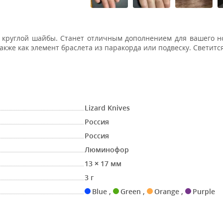
ме круглой шайбы. Станет отличным дополнением для вашего н
кже как элемент браслета из паракорда или подвеску. Светится
Lizard Knives
Россия
Россия
Люминофор
13 × 17 мм
3 г
Blue
,
Green
,
Orange
,
Purple