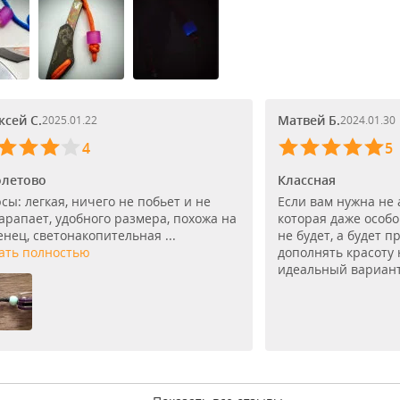
ксей С.
Матвей Б.
2025.01.22
2024.01.30
4
5
летово
Классная
сы: легкая, ничего не побьет и не
Если вам нужна не 
арапает, удобного размера, похожа на
которая даже особ
енец, светонакопительная ...
не будет, а будет п
ать полностью
дополнять красоту н
идеальный вариан