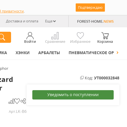
Подтверждаю
й приватности
.
Доставка и оплата
Еще
FOREST-HOME.
NEWS
Войти
Сравнение
Избранное
Корзина
ЯКА
ХЭНКИ
АРБАЛЕТЫ
ПНЕВМАТИЧЕСКОЕ ОРУЖИЕ
sphor
zard
Код:
УТ000032848
r
Уведомить о поступлении
LK-B6
Арт.