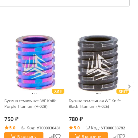
ХИТ!
ХИТ!
Бусина темлячная WE Knife
Бусина темлячная WE Knife
Па
Purple Titanium (A-02B)
Black Titanium (A-02E)
750
780
5
₽
₽
5.0
Код:
5.0
Код:
УТ000030431
УТ000033782
В корзину
В корзину