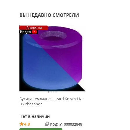
ВЫ НЕДАВНО СМОТРЕЛИ
Светится
Видео
Бусина темлячная Lizard Knives LK-
B6 Phosphor
Нет в наличии
4.8
Код:
УТ000032848