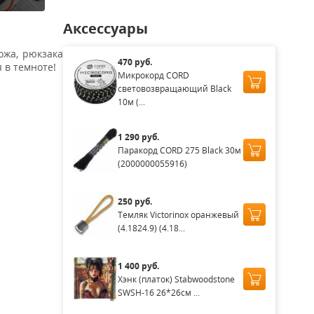
Аксессуары
ожа, рюкзака
470 руб.
 в темноте!
Микрокорд CORD
световозвращающий Black
10м (...
1 290 руб.
Паракорд CORD 275 Black 30м
(2000000055916)
250 руб.
Темляк Victorinox оранжевый
(4.1824.9) (4.18...
1 400 руб.
Хэнк (платок) Stabwoodstone
SWSH-16 26*26см ...