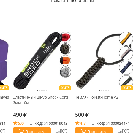
Показать все отзывы
ХИТ!
ХИТ!
ХИТ!
nives
Эластичный шнур Shock Cord
Темляк Forest-Home V2
3мм 10м
490
500
₽
₽
5.0
Код:
4.7
Код:
314
УТ000019043
УТ000024474
В корзину
В корзину