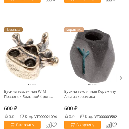
Бронза
Керамика
К
Бусина темлячная РЛМ
Бусина темлячная Керамичу
Бу
Позвонок Большой бронза
Альгиз керамика
Фе
600
600
6
₽
₽
0.0
Код:
0.0
Код:
УТ000021094
УТ000003582
В корзину
В корзину