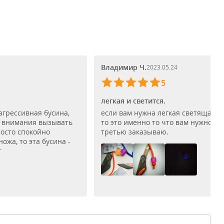
Владимир Ч.
2023.05.24
5
легкая и светится.
агрессивная бусина,
если вам нужна легкая светящаяся
о внимания вызывать
то это именно то что вам нужно ! у
росто спокойно
третью заказываю.
ожа, то эта бусина -
т