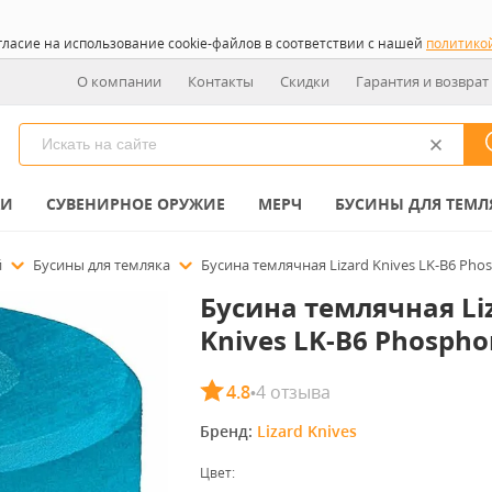
гласие на использование cookie-файлов в соответствии с нашей
политико
О компании
Контакты
Скидки
Гарантия и возврат
КИ
СУВЕНИРНОЕ ОРУЖИЕ
МЕРЧ
БУСИНЫ ДЛЯ ТЕМЛ
й
Бусины для темляка
Бусина темлячная Lizard Knives LK-B6 Pho
Бусина темлячная Li
Knives LK-B6 Phospho
4.8
4 отзыва
•
Бренд: 
Lizard Knives
Цвет: