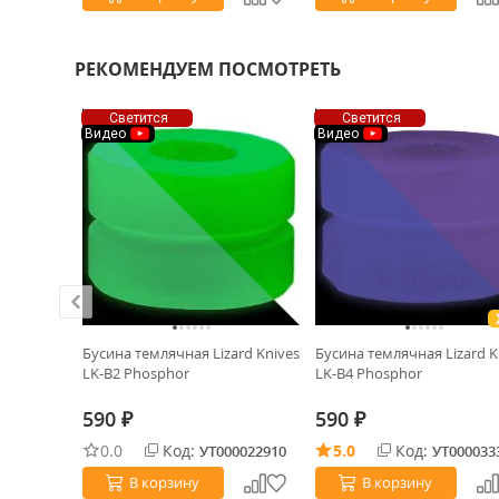
РЕКОМЕНДУЕМ ПОСМОТРЕТЬ
Светится
Светится
Видео
Видео
ЛМ Ёжик
Бусина темлячная Lizard Knives
Бусина темлячная Lizard K
LK-B2 Phosphor
LK-B4 Phosphor
590
590
₽
₽
0.0
Код:
5.0
Код:
0028816
УТ000022910
УТ000033
В корзину
В корзину