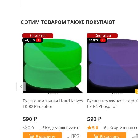
С ЭТИМ ТОВАРОМ ТАКЖЕ ПОКУПАЮТ
Светится
Светится
Видео
Видео
ХИТ!
ний
Бусина темлячная Lizard Knives
Бусина темлячная Lizard K
LK-B2 Phosphor
LK-B4 Phosphor
590
590
₽
₽
0034946
0.0
Код:
5.0
Код:
УТ000022910
УТ000033
В корзину
В корзину