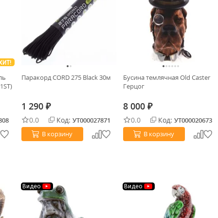
ХИТ!
ль
Паракорд CORD 275 Black 30м
Бусина темлячная Old Caster
1ST)
Герцог
1 290
8 000
₽
₽
0.0
Код:
0.0
Код:
808
УТ000027871
УТ000020673
В корзину
В корзину
Видео
Видео