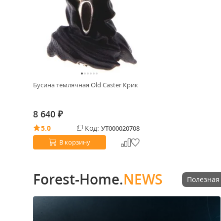
Бусина темлячная Old Caster Крик
8 640
₽
5.0
Код:
УТ000020708
В корзину
Forest-Home.
NEWS
Полезная