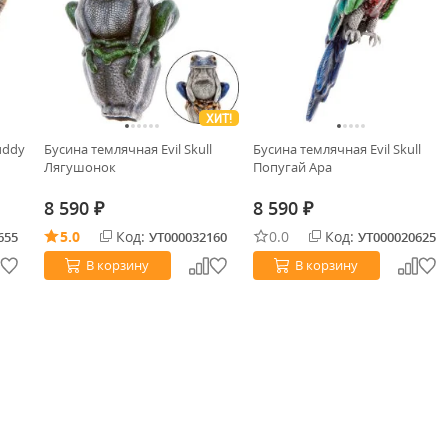
ХИТ!
uddy
Бусина темлячная Evil Skull
Бусина темлячная Evil Skull
Лягушонок
Попугай Ара
8 590
8 590
₽
₽
5.0
Код:
0.0
Код:
655
УТ000032160
УТ000020625
В корзину
В корзину