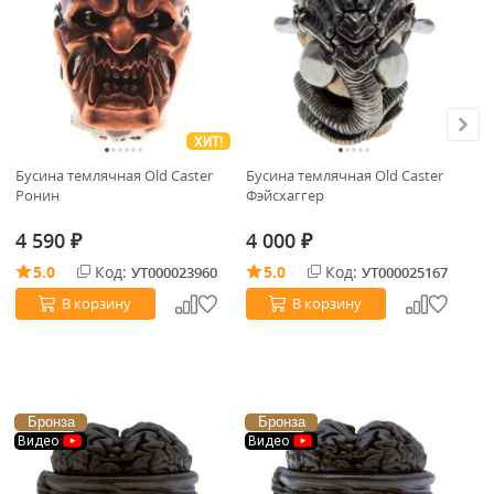
ХИТ!
Бусина темлячная Old Caster
Бусина темлячная Old Caster
Бу
Ронин
Фэйсхаггер
Да
4 590
4 000
4
₽
₽
5.0
Код:
5.0
Код:
УТ000023960
УТ000025167
В корзину
В корзину
Бронза
Бронза
Видео
Видео
В