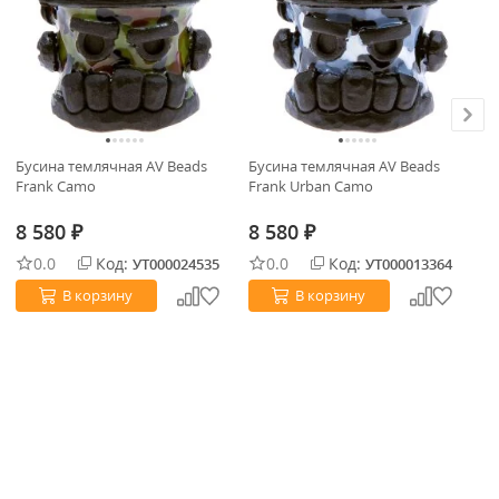
Бусина темлячная AV Beads
Бусина темлячная AV Beads
Бу
Frank Camo
Frank Urban Camo
Гл
8 580
8 580
8
₽
₽
0.0
Код:
0.0
Код:
УТ000024535
УТ000013364
В корзину
В корзину