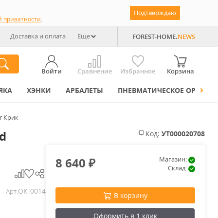
Подтверждаю
й приватности
.
Доставка и оплата
Еще
FOREST-HOME.
NEWS
Войти
Сравнение
Избранное
Корзина
ЯКА
ХЭНКИ
АРБАЛЕТЫ
ПНЕВМАТИЧЕСКОЕ ОРУЖИЕ
r Крик
d
Код:
УТ000020708
8 640
Магазин:
₽
Склад:
ОК-0014
Арт.
В корзину
Оформить в 1 клик