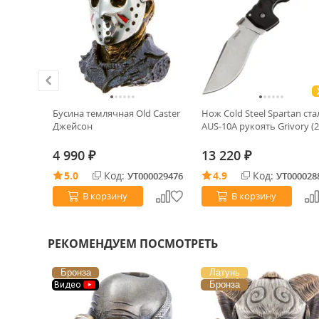
Бусина темлячная Old Caster
Нож Cold Steel Spartan ста
Black
Джейсон
AUS-10A рукоять Grivory (2
4 990
13 220
₽
₽
5.0
Код:
4.9
Код:
0032811
УТ000029476
УТ000028
В корзину
В корзину
РЕКОМЕНДУЕМ ПОСМОТРЕТЬ
Бронза
Латунь
Бронза
Видео