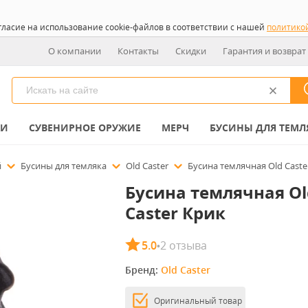
гласие на использование cookie-файлов в соответствии с нашей
политико
О компании
Контакты
Скидки
Гарантия и возврат
КИ
СУВЕНИРНОЕ ОРУЖИЕ
МЕРЧ
БУСИНЫ ДЛЯ ТЕМЛ
й
Бусины для темляка
Old Caster
Бусина темлячная Old Caste
Бусина темлячная Ol
Caster Крик
5.0
2 отзыва
•
Бренд: 
Old Caster
Оригинальный товар