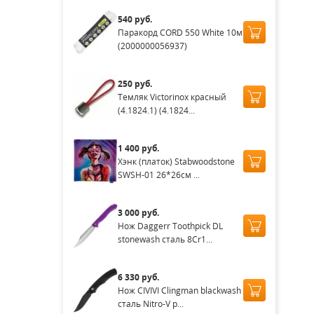
540 руб.
Паракорд CORD 550 White 10м
(2000000056937)
250 руб.
Темляк Victorinox красный
(4.1824.1) (4.1824...
1 400 руб.
Хэнк (платок) Stabwoodstone
SWSH-01 26*26см ...
3 000 руб.
Нож Daggerr Toothpick DL
stonewash сталь 8Cr1...
6 330 руб.
Нож CIVIVI Clingman blackwash
сталь Nitro-V р...