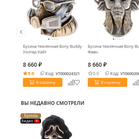
ХИТ!
 Caster
Бусина темлячная Bony Buddy
Бусина темлячная Bony B
own/Gold
Уолтер Уайт
Фавн
8 660
8 660
₽
₽
5.0
Код:
0.0
Код:
0024362
УТ000024321
УТ000020
В корзину
В корзину
ВЫ НЕДАВНО СМОТРЕЛИ
Бронза
Видео