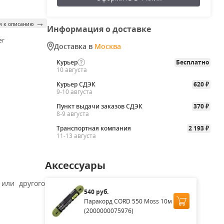
→
и к описанию
Информация о доставке
er
Доставка в
Москва
Курьер
Бесплатно
10 августа
Курьер СДЭК
620
₽
9-10 августа
Пункт выдачи заказов СДЭК
370
₽
8-9 августа
Транспортная компания
2 193
₽
11-13 августа
Аксессуары
или другого
540 руб.
Паракорд CORD 550 Moss 10м
(2000000075976)