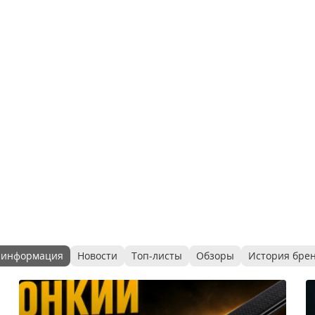
 информация
Новости
Топ-листы
Обзоры
История бре