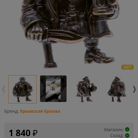
ХИТ!
Бренд:
Крымская Бронза
Магазин:
1 840
₽
Склад: