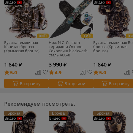
Видео
Видео
ХИТ!
ХИТ!
ХИ
Бусина темлячная
Нож N.C. Custom
Бусина темлячная Бо
Капитан бронза
киридаши Остров
бронза (Крымская
(Крымская бронза)
Сокровищ blackwash
бронза)
сталь AUS-8
1 840
₽
3 990
₽
1 840
₽
5.0
4.9
5.0
В корзину
В корзину
В корзину
Рекомендуем посмотреть:
Бронза
Бронза
Бронза
Видео
Видео
Видео