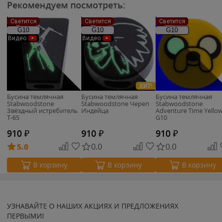
Рекомендуем посмотреть:
Светится
Светится
Светится
G10
G10
G10
Видео
Видео
ХИТ!
Бусина темлячная
Бусина темлячная
Бусина темлячная
Stabwoodstone
Stabwoodstone Череп
Stabwoodstone
Звёздный истребитель
Индейца
Adventure Time Yello
T-65
G10
910
₽
910
₽
910
₽
5.0
0.0
0.0
В корзину
В корзину
В корзину
УЗНАВАЙТЕ О НАШИХ АКЦИЯХ И ПРЕДЛОЖЕНИЯХ
ПЕРВЫМИ!