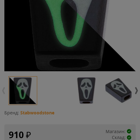
Бренд:
Stabwoodstone
Магазин:
910
₽
Склад: