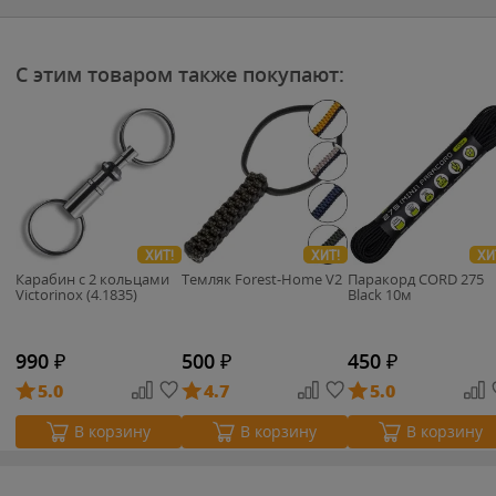
С этим товаром также покупают:
ХИТ!
ХИТ!
ХИ
Карабин с 2 кольцами
Темляк Forest-Home V2
Паракорд CORD 275
Victorinox (4.1835)
Black 10м
990
₽
500
₽
450
₽
5.0
4.7
5.0
В корзину
В корзину
В корзину