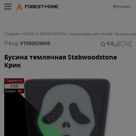
Москва
Главная
НОЖИ И МУЛЬТИТУЛЫ
Аксессуары для ножей
Бусины дл
Код:
УТ000029605
0.0
Бусина темлячная Stabwoodstone
Крик
Светится
G10
Видео