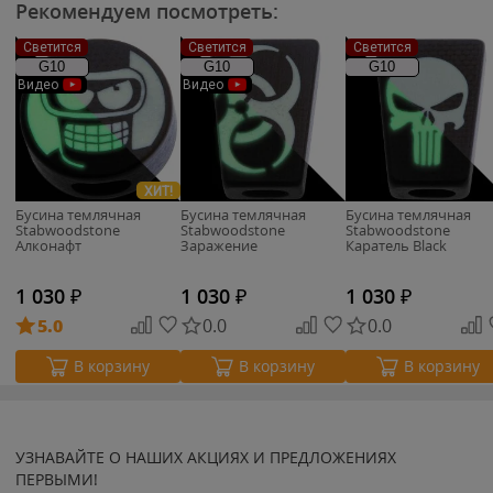
Рекомендуем посмотреть:
Светится
Светится
Светится
G10
G10
G10
Видео
Видео
ХИТ!
Бусина темлячная
Бусина темлячная
Бусина темлячная
Stabwoodstone
Stabwoodstone
Stabwoodstone
Алконафт
Заражение
Каратель Black
1 030
₽
1 030
₽
1 030
₽
5.0
0.0
0.0
В корзину
В корзину
В корзину
УЗНАВАЙТЕ О НАШИХ АКЦИЯХ И ПРЕДЛОЖЕНИЯХ
ПЕРВЫМИ!