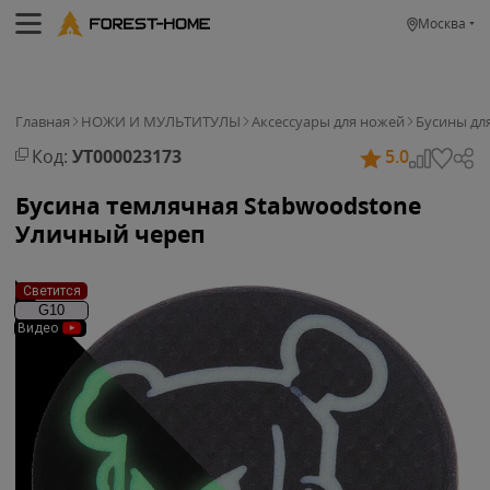
Москва
Главная
НОЖИ И МУЛЬТИТУЛЫ
Аксессуары для ножей
Бусины дл
Код:
УТ000023173
5.0
Бусина темлячная Stabwoodstone
Уличный череп
Светится
G10
Видео