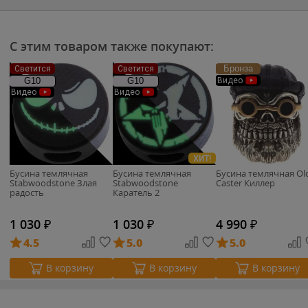
С этим товаром также покупают:
Бронза
Светится
Светится
G10
G10
Видео
Видео
Видео
ХИТ!
Бусина темлячная
Бусина темлячная
Бусина темлячная Ol
Stabwoodstone Злая
Stabwoodstone
Caster Киллер
радость
Каратель 2
1 030
₽
1 030
₽
4 990
₽
4.5
5.0
5.0
В корзину
В корзину
В корзину