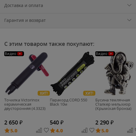
Доставка и оплата
Гарантия и возврат
С этим товаром также покупают:
Видео
Видео
ХИТ!
ХИТ!
Точилка Victorinox
Паракорд CORD 550
Бусина темлячная
керамическая
Black 10м
Сталкер мельхиор
двусторонняя (4.3323)
(Крымская бронза)
2 650
₽
540
₽
2 290
₽
5.0
4.0
5.0