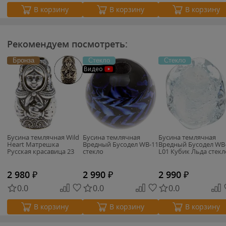
В корзину
В корзину
В корзину
Рекомендуем посмотреть:
Бронза
Стекло
Стекло
Видео
Бусина темлячная Wild
Бусина темлячная
Бусина темлячная
Heart Матрешка
Вредный Бусодел WB-11
Вредный Бусодел WB
Русская красавица 23
стекло
L01 Кубик Льда стекл
2 980
₽
2 990
₽
2 990
₽
0.0
0.0
0.0
В корзину
В корзину
В корзину