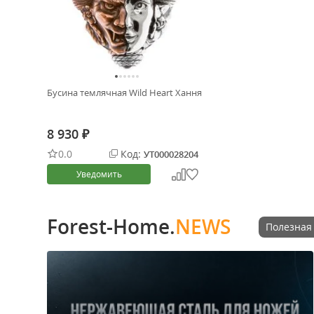
Бусина темлячная Wild Heart Хання
8 930
₽
0.0
Код:
УТ000028204
Уведомить
Forest-Home.
NEWS
Полезная