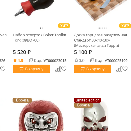
ХИТ!
ХИТ!
aven
Набор отверток Boker Toolkit
Доска торцевая разделочная
Torx (09BO700)
Стандарт 30х40х3см
(Мастерская дяди Гарри)
5 520
5 100
₽
₽
4.9
Код:
0.0
Код:
326
УТ000023015
УТ000025192
В корзину
В корзину
Бронза
Limited edition
Бронза