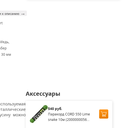
→
и к описанию
rt
 Медь,
ьбер
× 30 мм
Аксессуары
 используемая
540 руб.
еталлические
Паракорд CORD 550 Lime
усину можно
snake 10м (2000000056...