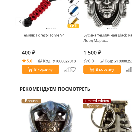
ХИТ!
ix A сталь
Темляк Forest-Home V4
Бусина темлячная Black R
tanium
Лорд Маршал
400
1 500
₽
₽
5.0
Код:
0.0
Код:
0019795
УТ000027310
УТ000025
В корзину
В корзину
РЕКОМЕНДУЕМ ПОСМОТРЕТЬ
Бронза
Limited edition
Бронза