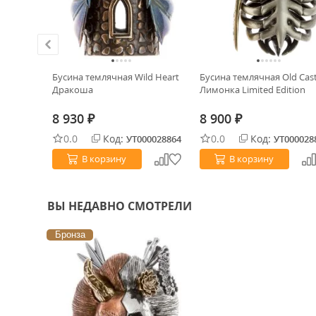
 Skull
Бусина темлячная Wild Heart
Бусина темлячная Old Cas
Дракоша
Лимонка Limited Edition
8 930
8 900
₽
₽
0.0
Код:
0.0
Код:
0031871
УТ000028864
УТ000028
В корзину
В корзину
ВЫ НЕДАВНО СМОТРЕЛИ
Бронза