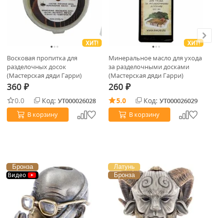
ХИТ!
ХИТ!
Па
Восковая пропитка для
Минеральное масло для ухода
10
разделочных досок
за разделочными досками
(Мастерская дяди Гарри)
(Мастерская дяди Гарри)
5
360
260
₽
₽
0.0
Код:
5.0
Код:
УТ000026028
УТ000026029
В корзину
В корзину
Бронза
Латунь
Бронза
Видео
В