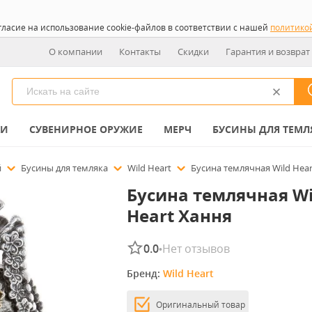
гласие на использование cookie-файлов в соответствии с нашей
политико
О компании
Контакты
Скидки
Гарантия и возврат
КИ
СУВЕНИРНОЕ ОРУЖИЕ
МЕРЧ
БУСИНЫ ДЛЯ ТЕМЛ
й
Бусины для темляка
Wild Heart
Бусина темлячная Wild Hea
Бусина темлячная Wi
Heart Хання
0.0
Нет отзывов
•
Бренд: 
Wild Heart
Оригинальный товар