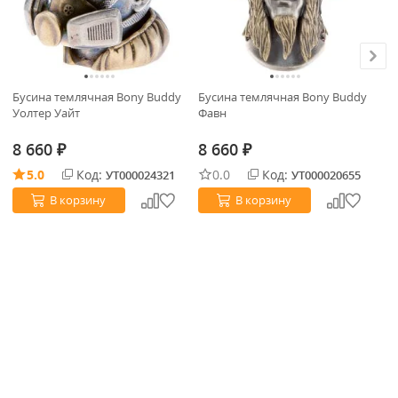
Бусина темлячная Bony Buddy
Бусина темлячная Bony Buddy
Бу
Уолтер Уайт
Фавн
Кр
8 660
8 660
8
₽
₽
5.0
Код:
0.0
Код:
УТ000024321
УТ000020655
В корзину
В корзину