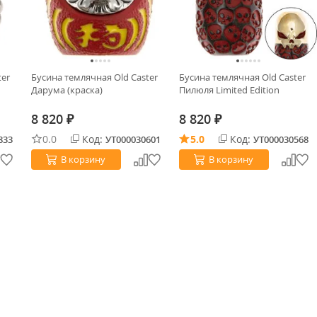
ter
Бусина темлячная Old Caster
Бусина темлячная Old Caster
Дарума (краска)
Пилюля Limited Edition
8 820
8 820
₽
₽
0.0
Код:
5.0
Код:
833
УТ000030601
УТ000030568
В корзину
В корзину