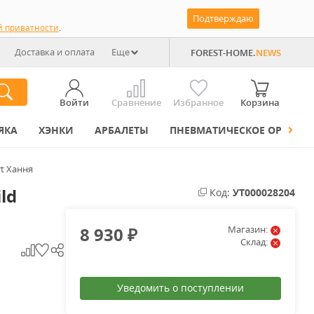
Подтверждаю
й приватности
.
Доставка и оплата
Еще
FOREST-HOME.
NEWS
Войти
Сравнение
Избранное
Корзина
ЯКА
ХЭНКИ
АРБАЛЕТЫ
ПНЕВМАТИЧЕСКОЕ ОРУЖИЕ
rt Хання
ld
Код:
УТ000028204
8 930
Магазин:
₽
Склад:
Уведомить о поступлении