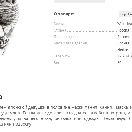
О товаре:
Перейт
Бренд
Wild Hea
Страна
Россия
Производство
Россия
Материал изделия
Бронза,
Нейзил
Габариты
22 × 24 
Вес
20 г
а
ием японской девушки в половине маски Хання. Хання - маска,
-демона. Её главные детали - это два острых бычьих рога, м
ением для вашего ножа, рюкзака или одежды. Темлячную б
а или подвеску.