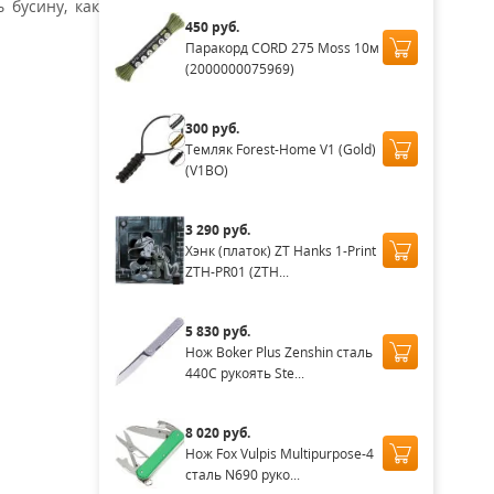
 бусину, как
450 руб.
Паракорд CORD 275 Moss 10м
(2000000075969)
300 руб.
Темляк Forest-Home V1 (Gold)
(V1BO)
3 290 руб.
Хэнк (платок) ZT Hanks 1-Print
ZTH-PR01 (ZTH...
5 830 руб.
Нож Boker Plus Zenshin сталь
440C рукоять Ste...
8 020 руб.
Нож Fox Vulpis Multipurpose-4
сталь N690 руко...