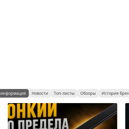
 информация
Новости
Топ-листы
Обзоры
История бре