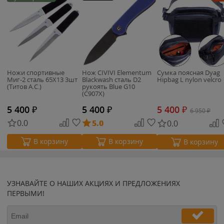
Ножи спортивные
Нож CIVIVI Elementum
Сумка поясная Dyag
Миг-2 сталь 65Х13 3шт
Blackwash сталь D2
Hipbag L nylon velcro
(Титов А.С.)
рукоять Blue G10
(C907X)
5 400
₽
5 400
₽
5 400
₽
6 950
₽
0.0
5.0
0.0
В корзину
В корзину
В корзину
УЗНАВАЙТЕ О НАШИХ АКЦИЯХ И ПРЕДЛОЖЕНИЯХ
ПЕРВЫМИ!