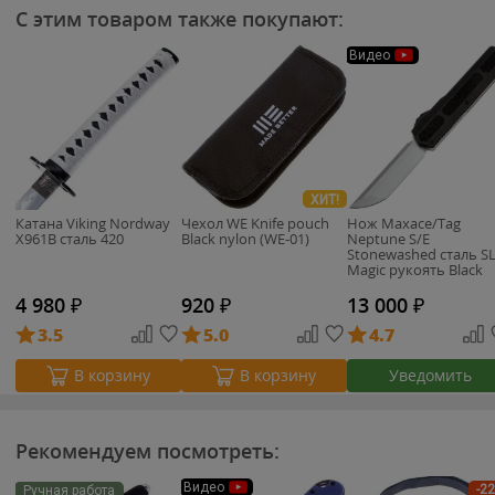
С этим товаром также покупают:
Видео
ХИТ!
Катана Viking Nordway
Чехол WE Knife pouch
Нож Maxace/Tag
X961B сталь 420
Black nylon (WE-01)
Neptune S/E
Stonewashed сталь S
Magic рукоять Black
Aluminum
4 980
₽
920
₽
13 000
₽
3.5
5.0
4.7
Уведомить
В корзину
В корзину
Рекомендуем посмотреть:
Видео
-2
Ручная работа