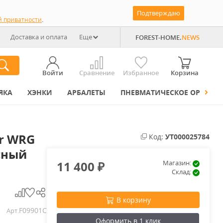
Подтверждаю
й приватности
.
Доставка и оплата
Еще
FOREST-HOME.
NEWS
Войти
Сравнение
Избранное
Корзина
ЯКА
ХЭНКИ
АРБАЛЕТЫ
ПНЕВМАТИЧЕСКОЕ ОРУЖИЕ
r WRG
Код:
УТ000025784
сный
11 400
Магазин:
₽
Склад:
В корзину
F09901C
Арт.
Оформить в 1 клик