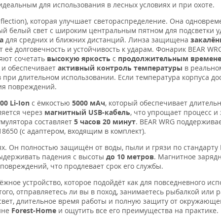
идеальным для использования в лесных условиях и при охоте.
Reflection), которая улучшает светораспределение. Она одновре
ый белый свет с широким центральным пятном для подсветки 
а
для средних и ближних дистанций. Линза защищена
закалё
т её долговечность и устойчивость к ударам. Фонарик BEAR WR
яют сочетать
высокую яркость
с
продолжительным времене
, и обеспечивает
активный контроль температуры
в реально
 при длительном использовании. Если температура корпуса до
ия повреждений.
0 Li-Ion
с ёмкостью
5000 мАч
, который обеспечивает длитель
ляется через
магнитный USB-кабель
, что упрощает процесс 
умулятора составляет
5 часов 20 минут
. BEAR WRG поддержива
18650 (с адаптером, входящим в комплект).
ях. Он полностью защищён от воды, пыли и грязи по стандарту
ыдерживать падения с высоты
до 10 метров
. Магнитное заряд
повреждений, что продлевает срок его службы.
ёжное устройство, которое подойдёт как для повседневного исп
ого, отправляетесь ли вы в поход, занимаетесь рыбалкой или р
свет, длительное время работы и полную защиту от окружающе
ине
Forest-Home
и ощутить все его преимущества на практике.