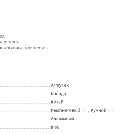
ом.
а ремень.
мпингового освещения.
.
ArmyTek
Канада
Китай
Кемпинговый
,
Ручной
?
?
Алюминий
IP68