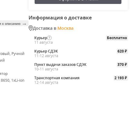
Информация о доставке
→
и к описанию
Доставка в
Москва
k
Курьер
Бесплатно
11 августа
Курьер СДЭК
620
₽
овый, Ручной
11-12 августа
ий
Пункт выдачи заказов СДЭК
370
₽
10-11 августа
ятор
Транспортная компания
2 193
₽
18650, 1хLi-ion
12-14 августа