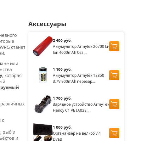
Аксессуары
невного
2 400 руб.
оторые
Аккумулятор Armytek 20700 Li-
 WRG станет
Ion 4000mAh без ...
ни.
мане или
нства
1 100 руб.
у
, которая
Аккумулятор Armytek 18350
ный
3.7V 900mAh перезар...
ируемый
1 700 руб.
 различных
Зарядное устройство ArmyTek
Handy C1 VE (A038...
н
с
1 000 руб.
, рыб и
Органайзер на велкро v.4
ъектов и
Dyag