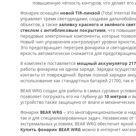
повышенную чёткость контуров, что делает его 
Фонарик оснащён
новой TIR-линзой
(Total Internal 
управляет тремя светодиодами, создавая дальнобойн
объектов, а также
заливку красного и зелёного свет
стеклом с антибликовым покрытием
, что повышае
передовые электронные компоненты, которые позвол
Новый чип управления контролирует уровни яркости
Это предотвращает перегрев фонарика и светодиодов
яркость автоматически снижается для предотвращен
В комплекте поставляется
мощный аккумулятор 2170
работы фонарика на одном заряде. Зарядка осуществ
контакты от повреждений. Время полной зарядки акк
использование как стандартных батарей 21700, так и 
BEAR WRG создан для работы в самых суровых услови
позволяет погружать его на глубину до
10 метров
и в
устройство также защищено от влаги и механических 
Фонарик
BEAR WRG
– это многофункциональное и над
так и для специализированных задач. Независимо от т
экстремальных условиях, BEAR WRG обеспечит яркий 
Купить фонарик BEAR WRG
можно в интернет-магаз