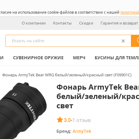
гласие на использование cookie-файлов в соответствии с нашей
политико
О компании
Контакты
Скидки
Гарантия и возврат
КИ
СУВЕНИРНОЕ ОРУЖИЕ
МЕРЧ
БУСИНЫ ДЛЯ ТЕМЛ
Фонарь ArmyTek Bear WRG белый/зеленый/красный свет (F09901C)
Фонарь ArmyTek Bea
белый/зеленый/кра
свет
3.0
1 отзыв
•
Бренд: 
ArmyTek