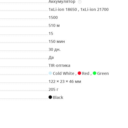
Аккумулятор
?
1xLi-ion 18650
,
1хLi-ion 21700
1500
510 м
15
150 мин
30 дн.
Да
TIR-оптика
Cold White
,
Red
,
Green
122 × 23 × 46 мм
205 г
Black