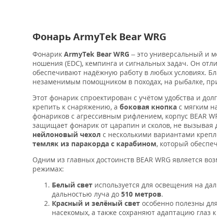
Фонарь ArmyTek Bear WRG
Фонарик
ArmyTek Bear WRG
– это универсальный и 
ношения (EDC), кемпинга и сигнальных задач. Он от
обеспечивают надёжную работу в любых условиях. Б
незаменимым помощником в походах, на рыбалке, пр
Этот фонарик спроектирован с учётом удобства и дол
крепить к снаряжению, а
боковая кнопка
с мягким н
фонариков с агрессивным рифлением, корпус BEAR 
защищает фонарик от царапин и сколов, не вызывая 
нейлоновый чехол
с несколькими вариантами крепл
темляк из паракорда с карабином
, который обеспе
Одним из главных достоинств BEAR WRG является во
режимах:
Белый свет
используется для освещения на дал
дальностью луча до
510 метров
.
Красный и зелёный свет
особенно полезны для
насекомых, а также сохраняют адаптацию глаз к