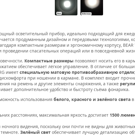
мощный осветительный прибор, идеально подходящий для ежед
личается продуманным дизайном и передовыми технологиями, к
лагодаря компактным размерам и эргономичному корпусу, BEAR
и проведении спасательных операций или в повседневной жиз
говечности.
Компактные размеры
позволяют носить его в кар
ажатием обеспечивает лёгкое управление. В отличие от больши
WRG имеет
специальную матовую противоабразивную отделк
дискомфорта при ношении в кармане. В комплект входит проч
ения на ремень и другие элементы снаряжения, а также
регул
чивает дополнительное удобство и быстроту съёма фонарика.
зможность использования
белого, красного и зелёного света
в
ьних расстояниях, максимальная яркость достигает
1500 люме
 ночного видения, поскольку они почти не видны для животных
 темноте.
Зелёный свет
обеспечивает лучшую детализацию об