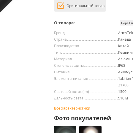
Оригинальный товар
О товаре:
Перейт
Бренд
ArmyTe
Страна
Канада
Производство
Китай
Тип
Кемпинг
Материал
Алюмин
Степень защиты
IP68
Питание
Аккумул
Элементы питания
1xLi-ion 
21700
Световой поток (lm)
1500
Дальность света
510 м
Все характеристики
Фото покупателей