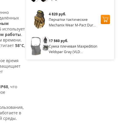
менно
4 820 руб.
удалённых
Перчатки тактические
нным
Mechanix Wear M-Pact Dur...
G использует
м работы
.
м времени.
17 560 руб.
стигает
58°C
,
Сумка плечевая Maxpedition
Veldspar Gray (VLD...
ное время
и защищает
ет
IP68
, что
ное
ользования,
аботаете в
й среды.