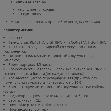
активном движении:
не сползает с головы;
отводит влагу.
Можно использовать при любых погодных условиях.
Характеристики:
Вес: 115 г.
Технология: REACTIVE LIGHTING или CONSTANT LIGHTING.
Тип светового луча: широкий со сфокусированным
компонентом.
Питание: 1800 мАч литий-ионный аккумулятор (в
комлекте).
Время зарядки: 4,5 часа.
Совместимость батареек: щелочные, литиевые и Ni-MH
со специальным боксом (не входит в комплект).
Количество циклов перезарядки: 300 (при этом его
номинальная емкость снизится всего на 30%).
Комплектация: литий-ионный аккумулятор, USB кабель
(30 см).
Водонепроницаемость: IP X4 (защита от брызг).
Сертификация: CE.
Цвет: blue (E92 HMI); black (E92 HNE).
Производство: Болгария