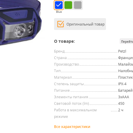
Blue
Оригинальный товар
О товаре:
Перейт
Бренд
Petzl
Страна
Франци
Производство
Малайз
Тип
Налобн
Материал
Пластик
Степень защиты
IPX-4
Питание
Батарей
Элементы питания
3хAAA
Световой поток (lm)
450
Работа в максимальном
2 ч
режиме
Все характеристики