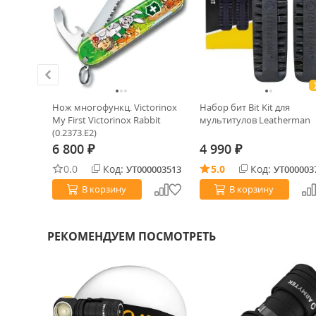
 Tanto
Нож многофункц. Victorinox
Набор бит Bit Kit для
sert Tan
My First Victorinox Rabbit
мультитулов Leatherman
(0.2373.E2)
6 800
4 990
₽
₽
0.0
Код:
5.0
Код:
0003403
УТ000003513
УТ000003
В корзину
В корзину
РЕКОМЕНДУЕМ ПОСМОТРЕТЬ