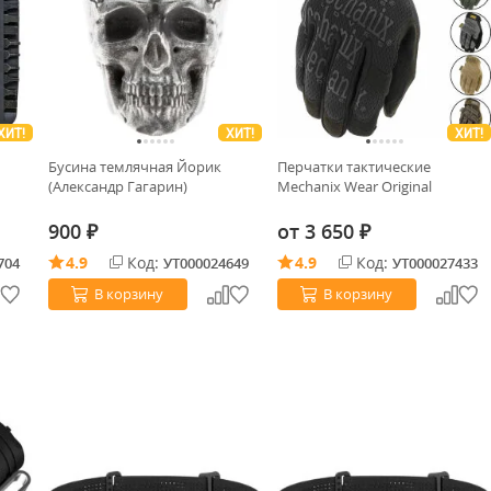
ХИТ!
ХИТ!
ХИТ!
Бусина темлячная Йорик
Перчатки тактические
(Александр Гагарин)
Mechanix Wear Original
900
от
3 650
₽
₽
4.9
Код:
4.9
Код:
704
УТ000024649
УТ000027433
В корзину
В корзину