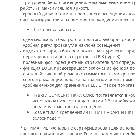
- три уровня белого освещения: максимальное врем
работы) и максимальная яркость
- красный диод: режим непрерывного освещения (помо
сигнализирующий о вашем местонахождении (полезно
Легко использовать:
- одна кнопка для быстрого и простого выбора яркос
- удобная регулировка угла наклона освещения
- индикатор заряда батареи показывает уровень заря
- перезаряжается через порт micro USB (type B)
- полезный фосфоресцентный отражатель для опреде
- функция LOCK предотвращает включение фонаря во
- съемный головной ремень с симметричными крепле
- светоотражающие полоски на головном ремне помог
- удобный чехол для хранения SHELL LT также помога
HYBRID CONCEPT: TIKKA CORE поставляется в ко
использоваться со стандартными 3 батарейками
регулирует мощность освещения
Совместим с креплениями HELMET ADAPT и BIKE 
велосипеде *
* ВНИМАНИЕ: Фонарь не сертифицирован для использ
дорожного движения, фонари Petzl не заменяют нео