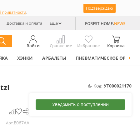
Подтверждаю
й приватности
.
Доставка и оплата
Еще
FOREST-HOME.
NEWS
Войти
Сравнение
Избранное
Корзина
ЯКА
ХЭНКИ
АРБАЛЕТЫ
ПНЕВМАТИЧЕСКОЕ ОРУЖИЕ
tzl
Код:
УТ000021170
Уведомить о поступлении
E067AA
Арт.