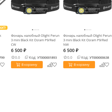
ХИТ!
k
Фонарь налобный Olight Perun
Фонарь налобный Olight Perun
3 mini Black Kit Osram P9/Red
3 mini Black Kit Osram P9/Red
CW
NW
6 500
6 500
₽
₽
0.0
Код:
0.0
Код:
799
УТ000001893
УТ000000638
В корзину
В корзину