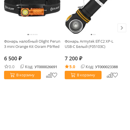
Фонарь налобный Olight Perun
Фонарь Armytek Elf C2 XP-L
Фо
3 mini Orange Kit Osram P9/Red
USB-C Белый (F05103C)
US
6 500
7 200
7
₽
₽
0.0
Код:
5.0
Код:
УТ000026691
УТ000023388
В корзину
В корзину