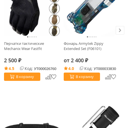
Перчатки тактические
Фонарь Armytek Zippy
Фо
Mechanix Wear Fastfit
Extended Set (F06101)
Ma
(F
2 500
от
2 400
9
₽
₽
4.5
Код:
4.0
Код:
УТ000026760
УТ000033830
В корзину
В корзину