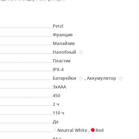
Petzl
Франция
Малайзия
Налобный
?
Пластик
IPX-4
Батарейки
,
Аккумулятор
?
?
3хAAA
450
2 ч
110 ч
Да
Neutral White
,
Red
84 г