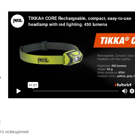
.
м
:
го освещения