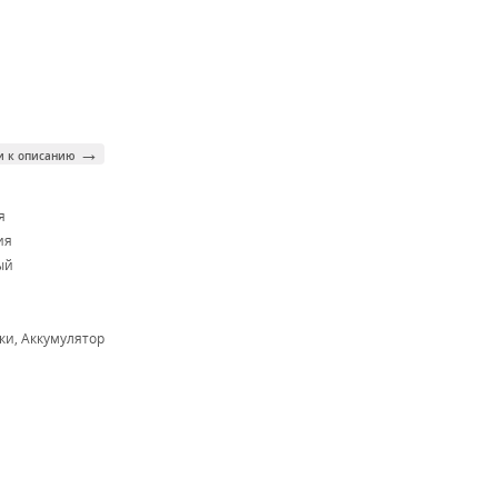
→
и к описанию
я
ия
ый
ки, Аккумулятор