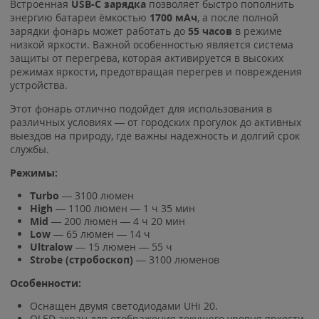
Встроенная
USB-C зарядка
позволяет быстро пополнить
энергию батареи ёмкостью
1700 мАч
, а после полной
зарядки фонарь может работать до
55 часов
в режиме
низкой яркости. Важной особенностью является система
защиты от перегрева, которая активируется в высоких
режимах яркости, предотвращая перегрев и повреждения
устройства.
Этот фонарь отлично подойдет для использования в
различных условиях — от городских прогулок до активных
выездов на природу, где важны надежность и долгий срок
службы.
Режимы:
Turbo
— 3100 люмен
High
— 1100 люмен — 1 ч 35 мин
Mid
— 200 люмен — 4 ч 20 мин
Low
— 65 люмен — 14 ч
Ultralow
— 15 люмен — 55 ч
Strobe (стробоскоп)
— 3100 люменов
Особенности:
Оснащен двумя светодиодами UHi 20.
OLED-экран для отображения текущего уровня яркости.