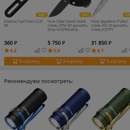
ХИТ!
ХИТ!
ХИ
Клипса TuoTown CLIP-
Нож Kizer Smolt black
Нож Spyderco Police
03
сталь CPM-3V рукоять
сталь VG-10 рукоять
Grey G10/Micarta
сталь (C07P)
360
₽
5 750
₽
31 850
₽
4.2
5.0
4.7
В корзину
В корзину
В корзину
Рекомендуем посмотреть: