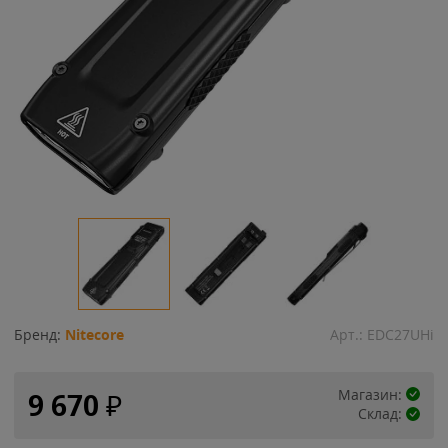
Бренд:
Nitecore
Арт.:
EDC27UHi
Магазин:
9 670
₽
Склад: