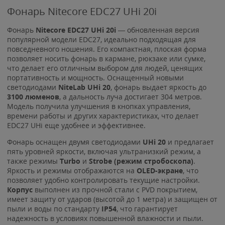
Фонарь Nitecore EDC27 UHi 20i
Фонарь
Nitecore EDC27 UHi 20i
— обновленная версия
популярной модели EDC27, идеально подходящая для
повседневного ношения. Его компактная, плоская форма
позволяет носить фонарь в кармане, рюкзаке или сумке,
что делает его отличным выбором для людей, ценящих
портативность и мощность. Оснащенный новыми
светодиодами
NiteLab UHi 20
, фонарь выдает яркость до
3100 люменов
, а дальность луча достигает 304 метров.
Модель получила улучшения в кнопках управления,
времени работы и других характеристиках, что делает
EDC27 UHi еще удобнее и эффективнее.
Фонарь оснащен двумя светодиодами
UHi 20
и предлагает
пять уровней яркости, включая ультранизкий режим, а
также режимы
Turbo
и
Strobe (режим стробоскопа)
.
Яркость и режимы отображаются на
OLED-экране
, что
позволяет удобно контролировать текущие настройки.
Корпус
выполнен из прочной стали с PVD покрытием,
имеет защиту от ударов (высотой до 1 метра) и защищен от
пыли и воды по стандарту
IP54
, что гарантирует
надежность в условиях повышенной влажности и пыли.