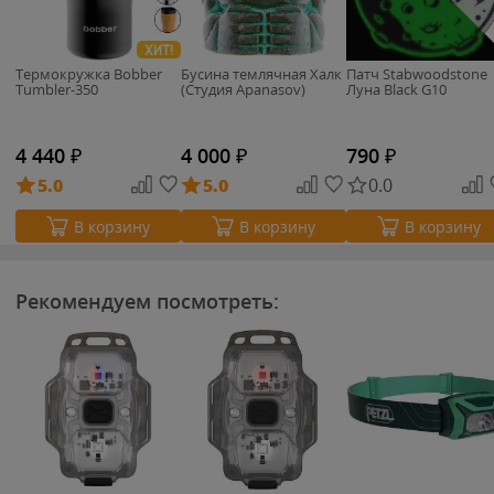
ХИТ!
Термокружка Bobber
Бусина темлячная Халк
Патч Stabwoodstone
Tumbler-350
(Студия Apanasov)
Луна Black G10
4 440
₽
4 000
₽
790
₽
5.0
5.0
0.0
В корзину
В корзину
В корзину
Рекомендуем посмотреть: