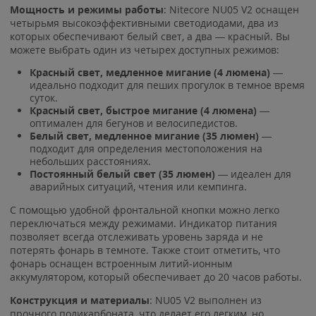
Мощность и режимы работы
: Nitecore NU05 V2 оснащен
четырьмя высокоэффективными светодиодами, два из
которых обеспечивают белый свет, а два — красный. Вы
можете выбрать один из четырех доступных режимов:
Красный свет, медленное мигание (4 люмена)
—
идеально подходит для пеших прогулок в темное время
суток.
Красный свет, быстрое мигание (4 люмена)
—
оптимален для бегунов и велосипедистов.
Белый свет, медленное мигание (35 люмен)
—
подходит для определения местоположения на
небольших расстояниях.
Постоянный белый свет (35 люмен)
— идеален для
аварийных ситуаций, чтения или кемпинга.
С помощью удобной фронтальной кнопки можно легко
переключаться между режимами. Индикатор питания
позволяет всегда отслеживать уровень заряда и не
потерять фонарь в темноте. Также стоит отметить, что
фонарь оснащен встроенным литий-ионным
аккумулятором, который обеспечивает до 20 часов работы.
Конструкция и материалы
: NU05 V2 выполнен из
прочного поликарбоната, что делает его легким, но