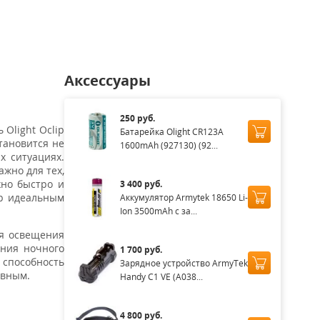
Аксессуары
250 руб.
Olight Oclip
Батарейка Olight CR123A
тановится не
1600mAh (927130) (92...
 ситуациях.
ажно для тех,
жно быстро и
3 400 руб.
ip идеальным
Аккумулятор Armytek 18650 Li-
Ion 3500mAh с за...
ля освещения
ения ночного
1 700 руб.
 способность
Зарядное устройство ArmyTek
овным.
Handy C1 VE (A038...
4 800 руб.