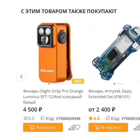
С ЭТИМ ТОВАРОМ ТАКЖЕ ПОКУПАЮТ
ХИТ!
столет
Фонарь Olight Oclip Pro Orange
Фонарь Armytek Zippy
Luminus SFT-12/Red холодный
Extended Set (F06101)
белый
4 500
от
2 400
₽
₽
0.0
Код:
4.0
Код:
0019122
УТ000020948
УТ000033
В корзину
В корзину