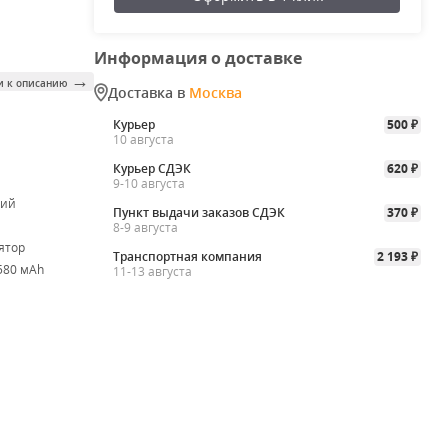
Информация о доставке
→
и к описанию
Доставка в
Москва
Курьер
500
₽
10 августа
Курьер СДЭК
620
₽
9-10 августа
ий
Пункт выдачи заказов СДЭК
370
₽
8-9 августа
ятор
Транспортная компания
2 193
₽
 580 мАh
11-13 августа