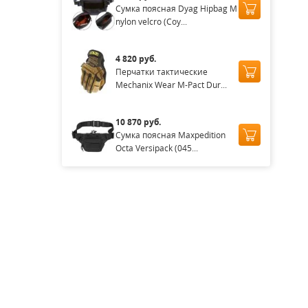
Сумка поясная Dyag Hipbag M
nylon velcro (Coy...
4 820 руб.
Перчатки тактические
Mechanix Wear M-Pact Dur...
10 870 руб.
Сумка поясная Maxpedition
Octa Versipack (045...