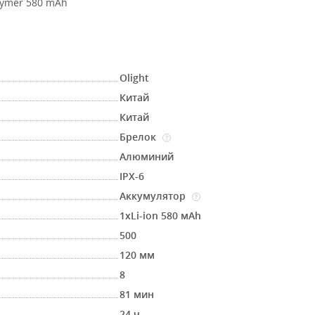
lymer 580 mAh
Olight
Китай
Китай
Брелок
?
Алюминий
IPX-6
Аккумулятор
?
1хLi-ion 580 мАh
500
120 мм
8
81 мин
24 ч