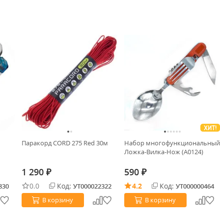
ХИТ!
Паракорд CORD 275 Red 30м
Набор многофункциональный
Ложка-Вилка-Нож (А0124)
1 290
590
₽
₽
0.0
Код:
4.2
Код:
830
УТ000022322
УТ000000464
В корзину
В корзину