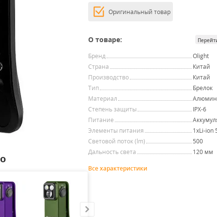
Оригинальный товар
О товаре:
Перейт
Бренд
Olight
Страна
Китай
Производство
Китай
Тип
Брелок
Материал
Алюмин
Степень защиты
IPX-6
Питание
Аккумул
Элементы питания
1хLi-ion
Световой поток (lm)
500
Дальность света
120 мм
ro
Все характеристики