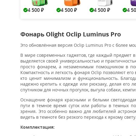
4 500
4 500
4 500
4 5
₽
₽
₽
Фонарь Olight Oclip Luminus Pro
Это обновлённая версия Oclip Luminus Pro с более м
В мире современных гаджетов, где каждый предмет в 
выделяется своей универсальностью и практичностью
просто фонарем, а незаменимым помощником в пов
Компактность и легкость фонаря Oclip позволяют его 
кто ценит минимализм и функциональность. Благод
надежно крепить к одежде или рюкзаку, делая его л
спутником для ночных прогулок, выгула собаки, кемп
Оснащение фонаря красными и белыми светодиодам
пути в темное время суток или работы в темных по
зрения. Это особенно важно для любителей астроно
видеть в темноте без резкого перехода к яркому свету
Комплектация: