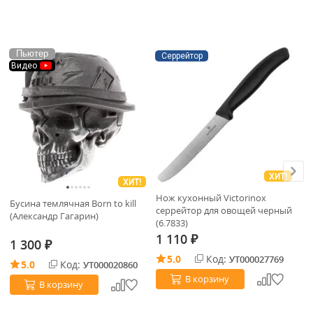
Пьютер
Серрейтор
Видео
ХИТ!
ХИТ!
Нож кухонный Victorinox
Ак
Бусина темлячная Born to kill
серрейтор для овощей черный
18
(Александр Гагарин)
(6.7833)
32
1 110
1
₽
1 300
₽
5.0
Код:
УТ000027769
5.0
Код:
УТ000020860
В корзину
В корзину