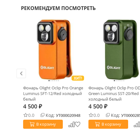
РЕКОМЕНДУЕМ ПОСМОТРЕТЬ
ХИТ!
tra
Фонарь Olight Oclip Pro Orange
Фонарь Olight Oclip Pro O
s SFT-
Luminus SFT-12/Red холодный
Green Luminus SST-20/Red
ый
белый
холодный белый
4 500
4 500
₽
₽
0.0
Код:
0.0
Код:
0021687
УТ000020948
УТ000028
В корзину
В корзину