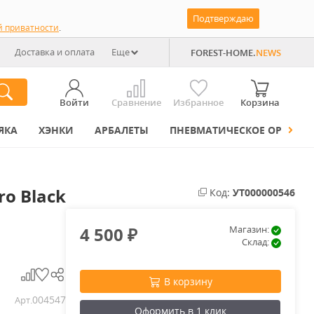
Подтверждаю
й приватности
.
Доставка и оплата
Еще
FOREST-HOME.
NEWS
Войти
Сравнение
Избранное
Корзина
ЯКА
ХЭНКИ
АРБАЛЕТЫ
ПНЕВМАТИЧЕСКОЕ ОРУЖИЕ
ro Black
Код:
УТ000000546
4 500
Магазин:
₽
Склад:
В корзину
004547
Арт.
Оформить в 1 клик