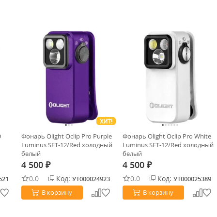
ХИТ!
D
Фонарь Olight Oclip Pro Purple
Фонарь Olight Oclip Pro White
Luminus SFT-12/Red холодный
Luminus SFT-12/Red холодный
белый
белый
4 500
4 500
₽
₽
0.0
Код:
0.0
Код:
521
УТ000024923
УТ000025389
В корзину
В корзину