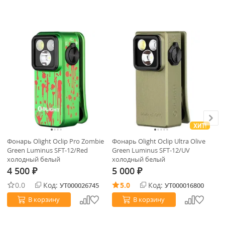
ХИТ!
Фонарь Olight Oclip Pro Zombie
Фонарь Olight Oclip Ultra Olive
Фо
Green Luminus SFT-12/Red
Green Luminus SFT-12/UV
Ph
холодный белый
холодный белый
12
4 500
5 000
4
₽
₽
0.0
Код:
5.0
Код:
УТ000026745
УТ000016800
В корзину
В корзину