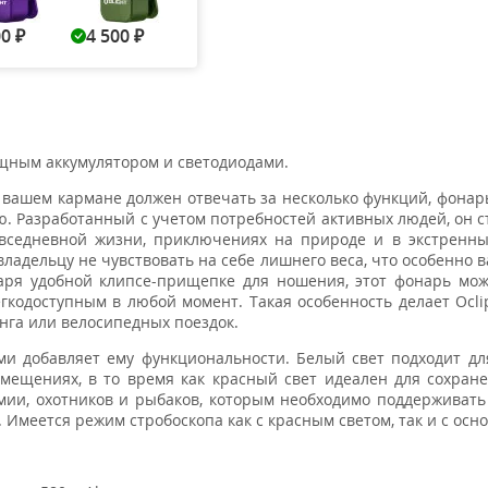
00
4 500
Нет в наличии
Нет в наличии
₽
₽
ощным аккумулятором и светодиодами.
вашем кармане должен отвечать за несколько функций, фонарь 
. Разработанный с учетом потребностей активных людей, он с
седневной жизни, приключениях на природе и в экстренных
владельцу не чувствовать на себе лишнего веса, что особенно в
аря удобной клипсе-прищепке для ношения, этот фонарь мо
егкодоступным в любой момент. Такая особенность делает Ocl
инга или велосипедных поездок.
и добавляет ему функциональности. Белый свет подходит д
мещениях, в то время как красный свет идеален для сохран
мии, охотников и рыбаков, которым необходимо поддерживать
. Имеется режим стробоскопа как с красным светом, так и с осн