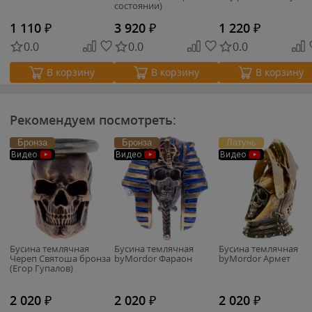
состоянии)
1 110
₽
3 920
₽
1 220
₽
0.0
0.0
0.0
В корзину
В корзину
В корзину
Рекомендуем посмотреть:
Бронза
Бронза
Латунь
Видео
Видео
Видео
Бусина темлячная
Бусина темлячная
Бусина темлячная
Череп Святоша бронза
byMordor Фараон
byMordor Армет
(Егор Гупалов)
2 020
₽
2 020
₽
2 020
₽