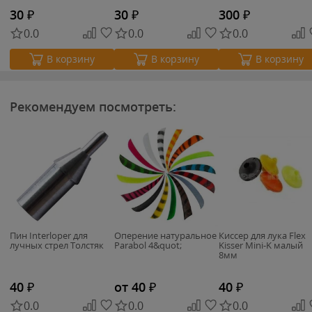
30
₽
30
₽
300
₽
0.0
0.0
0.0
В корзину
В корзину
В корзину
Рекомендуем посмотреть:
Пин Interloper для
Оперение натуральное
Киссер для лука Flex
лучных стрел Толстяк
Parabol 4&quot;
Kisser Mini-K малый
8мм
40
₽
от 40
₽
40
₽
0.0
0.0
0.0