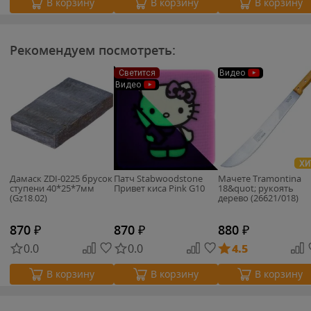
В корзину
В корзину
В корзину
Рекомендуем посмотреть:
Светится
Видео
Видео
ХИ
Дамаск ZDI-0225 брусок
Патч Stabwoodstone
Мачете Tramontina
ступени 40*25*7мм
Привет киса Pink G10
18&quot; рукоять
(Gz18.02)
дерево (26621/018)
870
₽
870
₽
880
₽
0.0
0.0
4.5
В корзину
В корзину
В корзину