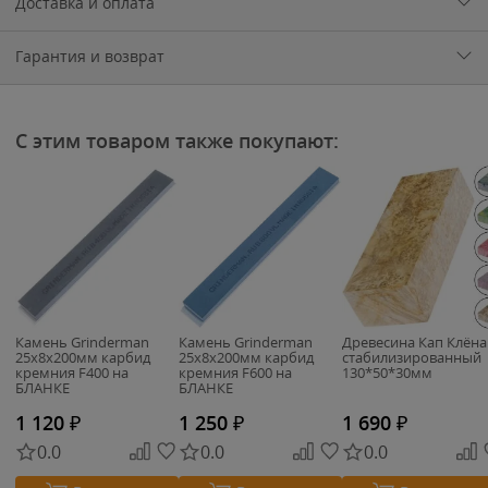
Доставка и оплата
Гарантия и возврат
С этим товаром также покупают:
Камень Grinderman
Камень Grinderman
Древесина Кап Клёна
25х8х200мм карбид
25х8х200мм карбид
стабилизированный
кремния F400 на
кремния F600 на
130*50*30мм
БЛАНКЕ
БЛАНКЕ
1 120
₽
1 250
₽
1 690
₽
0.0
0.0
0.0