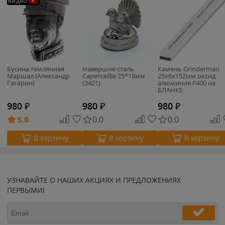
Видео
Бусина темлячная
Навершие сталь
Камень Grinderman
Маршал (Александр
Capercaillie 25*18мм
25х6х152мм оксид
Гагарин)
(3421)
алюминия F400 на
БЛАНКЕ
980
₽
980
₽
980
₽
5.0
0.0
0.0
В корзину
В корзину
В корзину
УЗНАВАЙТЕ О НАШИХ АКЦИЯХ И ПРЕДЛОЖЕНИЯХ
ПЕРВЫМИ!