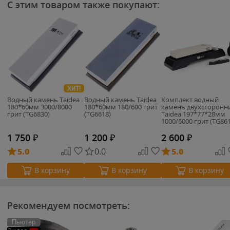
С этим товаром также покупают:
ХИТ!
Водный камень Taidea
Водный камень Taidea
Комплект водный
180*60мм 3000/8000
180*60мм 180/600 грит
камень двухсторонн
грит (TG6830)
(TG6618)
Taidea 197*77*28мм
1000/6000 грит (TG86
1 750
₽
1 200
₽
2 600
₽
5.0
0.0
5.0
В корзину
В корзину
В корзину
Рекомендуем посмотреть:
Пьютер