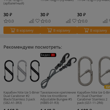
(арбалетный)
30
₽
30
₽
30
₽
0.0
0.0
0.0
В корзину
В корзину
В корзину
Рекомендуем посмотреть:
Видео
ХИ
Карабин Nite Ize S-Biner
Такелажное крепление
Карабин Nite Ize G-Bi
Dual Carabiner #2
Nite Ize KnotBone
#1 Dual Chamber
Black/Stainless 3 pack
Adjustable Bungee #5
Carabiner Stainless 2
(SB2-A1-3R3)
(KBB5-01-R3)
pack (GS1-11-2R6)