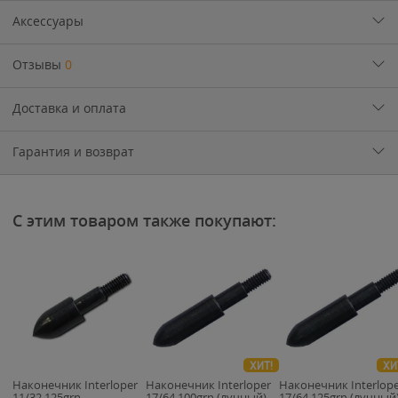
Аксессуары
Отзывы
0
Доставка и оплата
Гарантия и возврат
С этим товаром также покупают:
ХИТ!
ХИ
Наконечник Interloper
Наконечник Interloper
Наконечник Interlop
11/32 125grn
17/64 100grn (лучный)
17/64 125grn (лучный