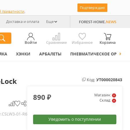
Подтверждаю
й приватности
.
Доставка и оплата
Еще
FOREST-HOME.
NEWS
Войти
Сравнение
Избранное
Корзина
ЯКА
ХЭНКИ
АРБАЛЕТЫ
ПНЕВМАТИЧЕСКОЕ ОРУЖИЕ
eLock
Код:
УТ000020843
890
Магазин:
₽
Склад:
CSLW3-01-R6
т.
Уведомить о поступлении