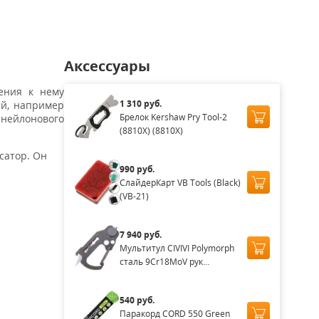
Аксессуары
ения к нему
1 310 руб.
ей, например
Брелок Kershaw Pry Tool-2
 нейлонового
(8810X) (8810X)
сатор. Он
990 руб.
СлайдерКарт VB Tools (Black)
(VB-21)
7 940 руб.
Мультитул CIVIVI Polymorph
сталь 9Cr18MoV рук...
540 руб.
Паракорд CORD 550 Green