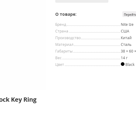
О товаре:
Перейт
Бренд
Nite Ize
Страна
США
Производство
Китай
Материал
Сталь
Габариты
38 × 60 
Вес
14 г
Цвет
Black
ock Key Ring