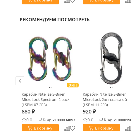
В корзину
В корзину
РЕКОМЕНДУЕМ ПОСМОТРЕТЬ
ХИТ!
ХИТ!
eLock
Карабин Nite Ize S-Biner
Карабин Nite Ize S-Biner
minium
MicroLock Spectrum 2 pack
MicroLock 2шт стальной
(LSBM-07-2R3)
(LSBM-11-2R3)
880
920
₽
₽
0.0
Код:
0.0
Код:
0020052
УТ000034897
УТ000019
В корзину
В корзину