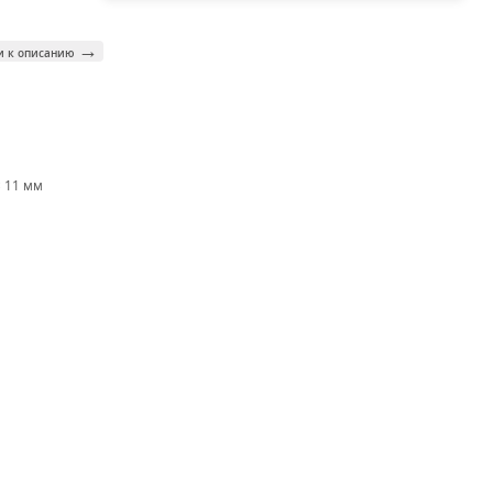
→
и к описанию
× 11 мм