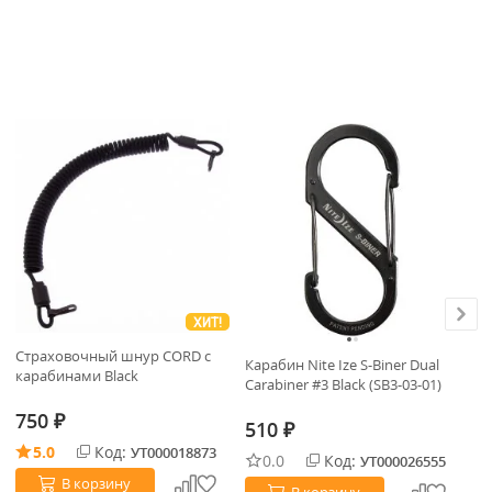
ХИТ!
Страховочный шнур CORD с
Карабин Nite Ize S-Biner Dual
Ка
карабинами Black
Carabiner #3 Black (SB3-03-01)
Ca
2P
750
₽
510
7
₽
5.0
Код:
УТ000018873
0.0
Код:
УТ000026555
В корзину