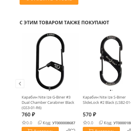
С ЭТИМ ТОВАРОМ ТАКЖЕ ПОКУПАЮТ
ard Knives
Карабин Nite Ize G-Biner #3
Карабин Nite Ize S-Biner
Dual Chamber Carabiner Black
SlideLock #2 Black (LSB2-01
(GS3-01-R6)
760
570
₽
₽
0.0
Код:
0.0
Код:
0022910
УТ000008687
УТ000018