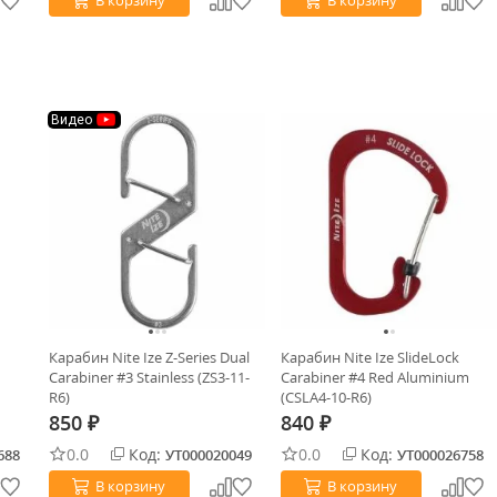
В корзину
В корзину
Видео
Карабин Nite Ize Z-Series Dual
Карабин Nite Ize SlideLock
Carabiner #3 Stainless (ZS3-11-
Carabiner #4 Red Aluminium
R6)
(CSLA4-10-R6)
850
840
₽
₽
0.0
Код:
0.0
Код:
688
УТ000020049
УТ000026758
В корзину
В корзину