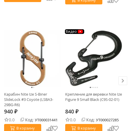
В корзину
Видео
Карабин Nite Ize S-Biner
Крепление для веревки Nite Ize
Ги
SlideLock #3 Coyote (LSBA3-
Figure 9 Small Black (C9S-02-01)
3"
29BG-R6)
940
840
8
₽
₽
0.0
Код:
0.0
Код:
УТ000031441
УТ000027285
В корзину
В корзину