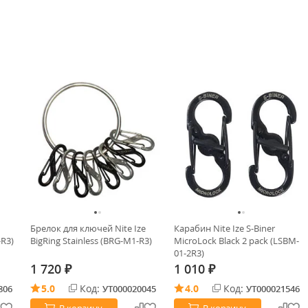
Брелок для ключей Nite Ize
Карабин Nite Ize S-Biner
-R3)
BigRing Stainless (BRG-M1-R3)
MicroLock Black 2 pack (LSBM-
01-2R3)
1 720
1 010
₽
₽
5.0
Код:
4.0
Код:
806
УТ000020045
УТ000021546