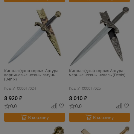
Кинжал (дага) короля Артура
Кинжал (дага) короля Артура
коричневые ножны латунь
черные ножны никель (Denix)
(Denix)
Код: УТ000017024
Код: УТ000017025
8 920
₽
8 010
₽
0.0
0.0
В корзину
В корзину