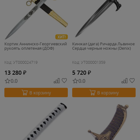
ХИТ!
Кортик Аннинско-Георгиевский
Кинжал (дага) Ричарда Львиное
рукоять оплетеная (ДОФ)
Сердце черные ножны (Denix)
Код: УТ000024719
Код: УТ000001359
13 280
₽
5 720
₽
0.0
0.0
В корзину
В корзину