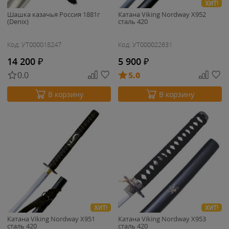
ХИТ!
Шашка казачья Россия 1881г
Катана Viking Nordway X952
(Denix)
сталь 420
Код: УТ000018247
Код: УТ000022631
14 200
₽
5 900
₽
0.0
5.0
В корзину
В корзину
ХИТ!
ХИТ!
Катана Viking Nordway X951
Катана Viking Nordway X953
сталь 420
сталь 420