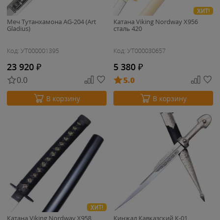
ХИТ!
Меч Тутанхамона AG-204 (Art
Катана Viking Nordway X956
Gladius)
сталь 420
Код: УТ000001395
Код: УТ000030657
23 920
₽
5 380
₽
0.0
5.0
В корзину
В корзину
ХИТ!
Катана Viking Nordway X958
Кинжал Кавказский К-01