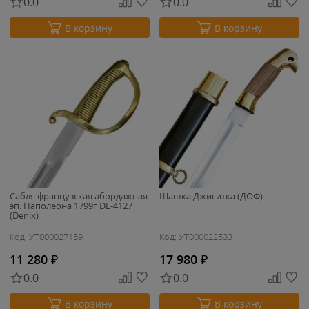
0.0
0.0
В корзину
В корзину
Сабля французская абордажная
Шашка Джигитка (ДОФ)
эп. Наполеона 1799г DE-4127
(Denix)
Код: УТ000027159
Код: УТ000022533
11 280
₽
17 980
₽
0.0
0.0
В корзину
В корзину