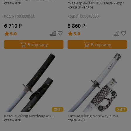
сталь 420
сувенирный 011823 мельхиор/
кожа (Кизляр)
Код: УТ000030656
Код: УТ000018650
6 710
₽
8 860
₽
5.0
5.0
В корзину
В корзину
ХИТ!
ХИТ!
Катана Viking Nordway X903
Катана Viking Nordway X950
сталь 420
сталь 420