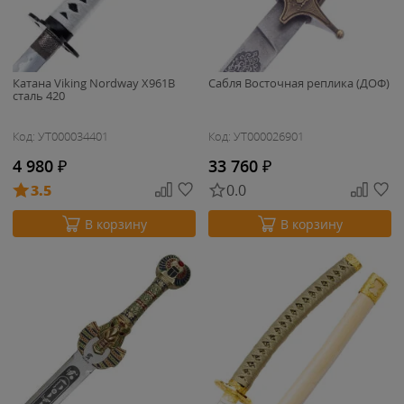
Катана Viking Nordway X961B
Сабля Восточная реплика (ДОФ)
сталь 420
Код: УТ000034401
Код: УТ000026901
4 980
₽
33 760
₽
3.5
0.0
В корзину
В корзину