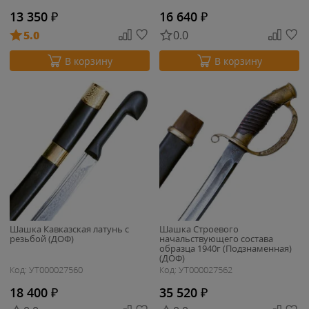
13 350
₽
16 640
₽
5.0
0.0
В корзину
В корзину
Шашка Кавказская латунь с
Шашка Строевого
резьбой (ДОФ)
начальствующего состава
образца 1940г (Подзнаменная)
(ДОФ)
Код: УТ000027560
Код: УТ000027562
18 400
₽
35 520
₽