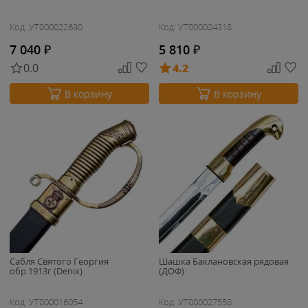
Код: УТ000022630
Код: УТ000024318
7 040
₽
5 810
₽
0.0
4.2
В корзину
В корзину
Сабля Святого Георгия
Шашка Баклановская рядовая
обр.1913г (Denix)
(ДОФ)
Код: УТ000016054
Код: УТ000027558