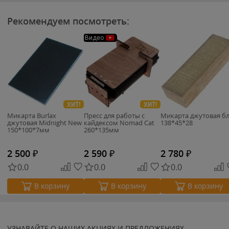
Рекомендуем посмотреть:
Видео
ХИТ!
ХИТ!
Микарта Burlax
Пресс для работы с
Микарта джутовая б
джутовая Midnight New
кайдексом Nomad Cat
138*45*28
150*100*7мм
260*135мм
2 500
₽
2 590
₽
2 780
₽
0.0
0.0
0.0
В корзину
В корзину
В корзину
УЗНАВАЙТЕ О НАШИХ АКЦИЯХ И ПРЕДЛОЖЕНИЯХ