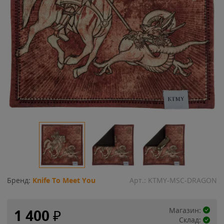
Бренд:
Knife To Meet You
Арт.:
KTMY-MSC-DRAGON
Магазин:
1 400
₽
Склад: