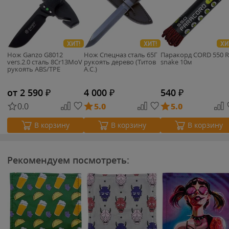
ХИТ!
ХИТ!
ХИ
Нож Ganzo G8012
Нож Спецназ сталь 65Г
Паракорд CORD 550 
vers.2.0 cталь 8Cr13MoV
рукоять дерево (Титов
snake 10м
рукоять ABS/TPE
А.С.)
от 2 590
₽
4 000
₽
540
₽
0.0
5.0
5.0
В корзину
В корзину
В корзину
Рекомендуем посмотреть: