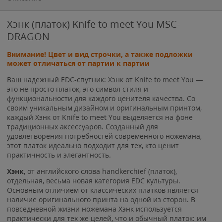
Хэнк (платок) Knife to meet You MSC-
DRAGON
Внимание! Цвет и вид строчки, а также подложки
может отличаться от партии к партии
Ваш надежный EDC-спутник: Хэнк от Knife to meet You —
это не просто платок, это символ стиля и
функциональности для каждого ценителя качества. Со
своим уникальным дизайном и оригинальным принтом,
каждый Хэнк от Knife to meet You выделяется на фоне
традиционных аксессуаров. Созданный для
удовлетворения потребностей современного ножемана,
этот платок идеально подходит для тех, кто ценит
практичность и элегантность.
Хэнк
, от английского слова handkerchief (
платок
),
отдельная, весьма новая категория EDC культуры.
Основным отличием от классических платков является
наличие оригинального принта на одной из сторон. В
повседневной жизни ножемана Хэнк используется
практически для тех же целей, что и обычный платок: им