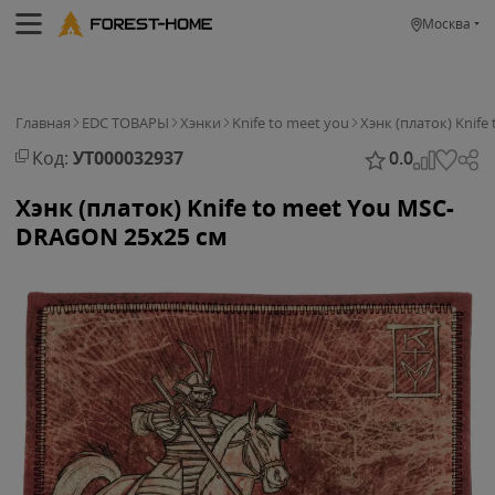
Москва
Главная
EDC ТОВАРЫ
Хэнки
Knife to meet you
Хэнк (платок) Knif
Код:
УТ000032937
0.0
Хэнк (платок) Knife to meet You MSC-
DRAGON 25х25 см