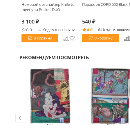
ard Knives
Ножевой органайзер Knife to
Паракорд CORD 550 Black 
meet you Pocket-DUO
3 100
540
₽
₽
0.0
Код:
4.0
Код:
0032848
УТ000033732
УТ000019
В корзину
В корзину
РЕКОМЕНДУЕМ ПОСМОТРЕТЬ