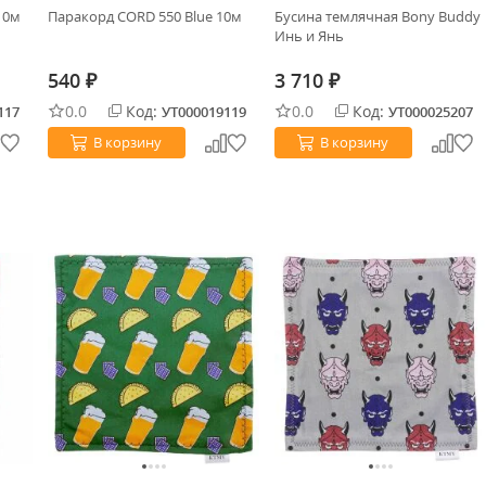
10м
Паракорд CORD 550 Blue 10м
Бусина темлячная Bony Buddy
Инь и Янь
540
3 710
₽
₽
0.0
Код:
0.0
Код:
117
УТ000019119
УТ000025207
В корзину
В корзину