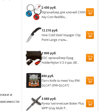
2 430 руб.
Органайзер для ключей CIVIVI
Key Coin Red/Blu...
12 210 руб.
Нож Cold Steel Voyager Clip
Point Large сталь...
2 900 руб.
EDC органайзер Dyag
HolderNylon V.3 X-pac (Bl...
650 руб.
Патч Knife to meet You IFW-
GLCAT (IFW-GLCAT)
ложки и
3 880 руб.
зависимости
Ручка тактическая Boker Plus
MPP Gray Multi P...