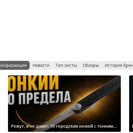
 информация
Новости
Топ-листы
Обзоры
История бре
Режут, а не давят: 10 городских ножей с тонким...