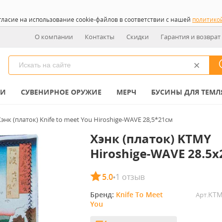
гласие на использование cookie-файлов в соответствии с нашей
политико
О компании
Контакты
Скидки
Гарантия и возврат
КИ
СУВЕНИРНОЕ ОРУЖИЕ
МЕРЧ
БУСИНЫ ДЛЯ ТЕМЛ
Хэнк (платок) Knife to meet You Hiroshige-WAVE 28,5*21см
Хэнк (платок) KTMY
Hiroshige-WAVE 28.5x
5.0
1 отзыв
•
Бренд: 
Knife To Meet 
KTM
Арт.
You