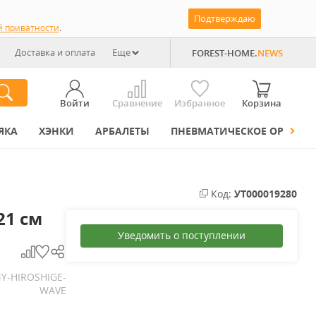
Подтверждаю
й приватности
.
Доставка и оплата
Еще
FOREST-HOME.
NEWS
Войти
Сравнение
Избранное
Корзина
ЯКА
ХЭНКИ
АРБАЛЕТЫ
ПНЕВМАТИЧЕСКОЕ ОРУЖИЕ
Код:
УТ000019280
21 см
Уведомить о поступлении
Y-HIROSHIGE-
WAVE