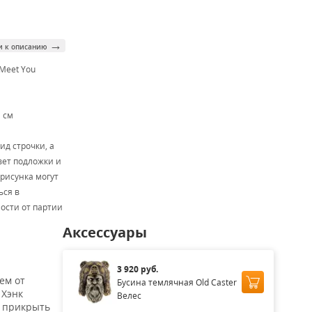
→
и к описанию
 Meet You
1 см
ид строчки, а
вет подложки и
 рисунка могут
ься в
ости от партии
Аксессуары
3 920 руб.
ем от
Бусина темлячная Old Caster
 Хэнк
Велес
, прикрыть