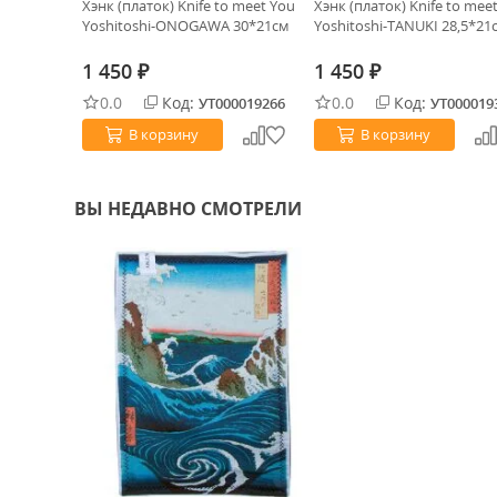
odstone
Хэнк (платок) Knife to meet You
Хэнк (платок) Knife to mee
Yoshitoshi-ONOGAWA 30*21см
Yoshitoshi-TANUKI 28,5*21
1 450
1 450
₽
₽
0.0
Код:
0.0
Код:
0000443
УТ000019266
УТ000019
В корзину
В корзину
ВЫ НЕДАВНО СМОТРЕЛИ