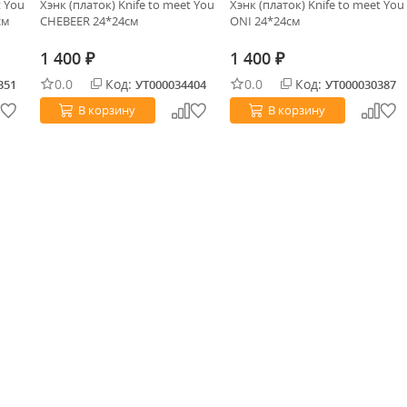
t You
Хэнк (платок) Knife to meet You
Хэнк (платок) Knife to meet You
см
CHEBEER 24*24см
ONI 24*24см
1 400
1 400
₽
₽
0.0
Код:
0.0
Код:
351
УТ000034404
УТ000030387
В корзину
В корзину