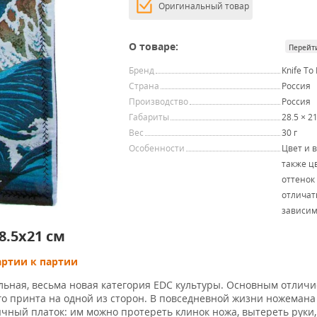
Оригинальный товар
О товаре:
Перейт
Бренд
Knife To
Страна
Россия
Производство
Россия
Габариты
28.5 × 2
Вес
30 г
Особенности
Цвет и в
также ц
оттенок
отличат
зависим
8.5x21 см
артии к партии
ельная, весьма новая категория EDC культуры. Основным отличи
го принта на одной из сторон. В повседневной жизни ножемана
бычный платок: им можно протереть клинок ножа, вытереть руки