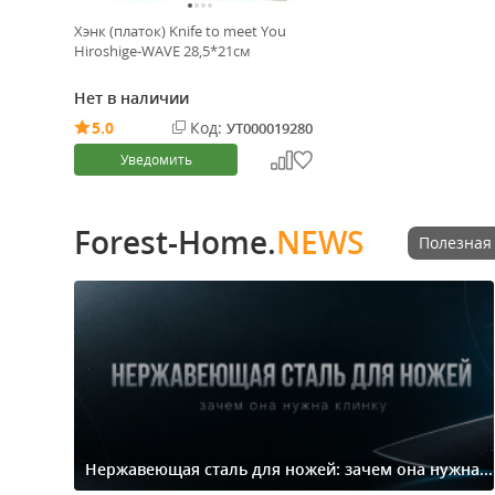
Хэнк (платок) Knife to meet You
Hiroshige-WAVE 28,5*21см
Нет в наличии
5.0
Код:
УТ000019280
Уведомить
Forest-Home.
NEWS
Полезная
Нержавеющая сталь для ножей: зачем она нужна...