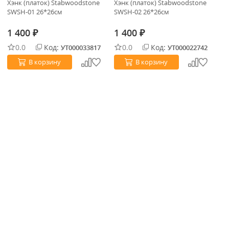
Хэнк (платок) Stabwoodstone
Хэнк (платок) Stabwoodstone
Хэ
SWSH-01 26*26см
SWSH-02 26*26см
KA
1 400
1 400
1
₽
₽
0.0
Код:
0.0
Код:
УТ000033817
УТ000022742
В корзину
В корзину