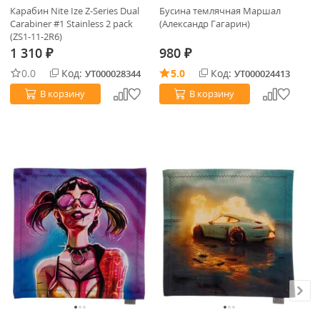
Карабин Nite Ize Z-Series Dual
Бусина темлячная Маршал
Бр
Carabiner #1 Stainless 2 pack
(Александр Гагарин)
(8
(ZS1-11-2R6)
1 310
980
1
₽
₽
0.0
Код:
5.0
Код:
УТ000028344
УТ000024413
В корзину
В корзину